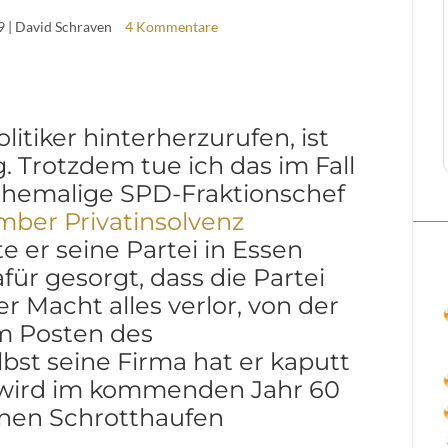
9
| David Schraven
4 Kommentare
itiker hinterherzurufen, ist
g. Trotzdem tue ich das im Fall
 ehemalige SPD-Fraktionschef
ber Privatinsolvenz
 er seine Partei in Essen
afür gesorgt, dass die Partei
 Macht alles verlor, von der
m Posten des
bst seine Firma hat er kaputt
k wird im kommenden Jahr 60
einen Schrotthaufen