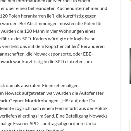
h meinen Informationen die Mehrheit in einem
m er über einen befreundeten Küchenunternehmer und
120 Polen herankarren ließ, die kurzfristig gegen
n wurden. Bei Abstimmungen mussten die Polen für
wurden die 120 Mann in vier Wohnungen eines
ährte des SPD-Kaders würdigte die logistische
 versteht das mit dem Köpfchenzählen.“ Bei anderen
nschaften, die Nowack sponsorte, oder EBE-
ack war, kurzfristig in die SPD eintreten, um
ack damals abstrafen. Einem ehemaligen
gen Nowack aufgetreten war, wurden die Autofenster
owack-Gegner Morddrohungen: „Hör auf, oder Du
amte zog sich nach einem Herzinfarkt aus der Politik
verliefen allerdings im Sand. Eine Beteiligung Nowacks
amalige Essener SPD-Landtagsabgeordnete Jarka
k hat eine totalitäre Struktur.“