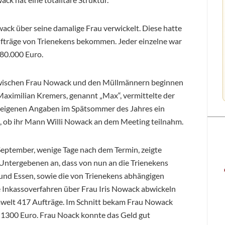
ack über seine damalige Frau verwickelt. Diese hatte
fträge von Trienekens bekommen. Jeder einzelne war
 80.000 Euro.
zwischen Frau Nowack und den Müllmännern beginnen
Maximilian Kremers, genannt „Max“, vermittelte der
eigenen Angaben im Spätsommer des Jahres ein
t, ob ihr Mann Willi Nowack an dem Meeting teilnahm.
 September, wenige Tage nach dem Termin, zeigte
ntergebenen an, dass von nun an die Trienekens
nd Essen, sowie die von Trienekens abhängigen
e Inkassoverfahren über Frau Iris Nowack abwickeln
mwelt 417 Aufträge. Im Schnitt bekam Frau Nowack
 1300 Euro. Frau Noack konnte das Geld gut