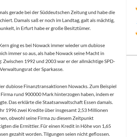
mals gerade bei der Süddeutschen Zeitung und habe die
ert. Damals saß er noch im Landtag, galt als mächtig,
unkelt, in Erfurt habe er große Besitztümer.
m Kern ging es bei Nowack immer wieder um dubiose
 mich immer so aus, als habe Nowack seine Macht in
ng: Zwischen 1992 und 2003 war er der allmächtige SPD-
 Verwaltungsrat der Sparkasse.
 der dubiose Finanztransaktionen Nowacks. Zum Beispiel
nen Firma rund 900000 Mark hinterzogen haben, indem er
te. Das erklärte die Staatsanwaltschaft Essen damals.
hr 1996 zwei Kredite über insgesamt 2,53 Millionen
en, obwohl seine Firma zu diesem Zeitpunkt
igten die Ermittler. Für einen Kredit in Höhe von 1,65
nsen gezahlt worden. Tilgungen seien nicht geflossen.