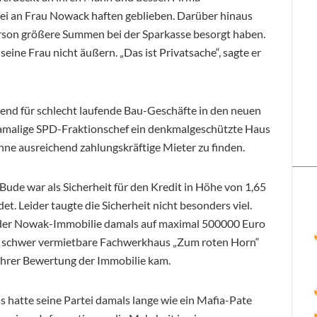
ei an Frau Nowack haften geblieben. Darüber hinaus
person größere Summen bei der Sparkasse besorgt haben.
eine Frau nicht äußern. „Das ist Privatsache“, sagte er
gend für schlecht laufende Bau-Geschäfte in den neuen
amalige SPD-Fraktionschef ein denkmalgeschützte Haus
 ohne ausreichend zahlungskräftige Mieter zu finden.
Bude war als Sicherheit für den Kredit in Höhe von 1,65
t. Leider taugte die Sicherheit nicht besonders viel.
 der Nowak-Immobilie damals auf maximal 500000 Euro
as schwer vermietbare Fachwerkhaus „Zum roten Horn“
u ihrer Bewertung der Immobilie kam.
s hatte seine Partei damals lange wie ein Mafia-Pate