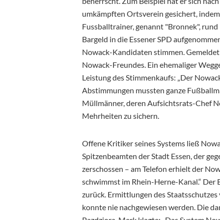
beherrscht. Zum Beispiel hat er sich nac
umkämpften Ortsverein gesichert, inde
Fussballtrainer, genannt "Bronnek", rund 
Bargeld in die Essener SPD aufgenomme
Nowack-Kandidaten stimmen. Gemeldet 
Nowack-Freundes. Ein ehemaliger Weggef
Leistung des Stimmenkaufs: „Der Nowack
Abstimmungen mussten ganze Fußballman
Müllmänner, deren Aufsichtsrats-Chef Now
Mehrheiten zu sichern.
Offene Kritiker seines Systems ließ Now
Spitzenbeamten der Stadt Essen, der ge
zerschossen – am Telefon erhielt der N
schwimmst im Rhein-Herne-Kanal.“ Der Be
zurück. Ermittlungen des Staatsschutzes 
konnte nie nachgewiesen werden. Die d
Pazdziora-Merk klagte: „Das System Nowac