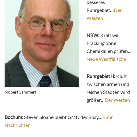
besseres
Ruhrgebiet…
Der
Westen
NRW:
Kraft will
Fracking ohne
Chemikalien prüfen…
Neue Westfälische
Ruhrgebiet II:
Kluft
zwischen armen und
reichen Städten wird
Nobert Lammert
größer…
Der Westen
Bochum:
Steven Sloane bleibt GMD der Bosy…
Ruhr
Nachrichten