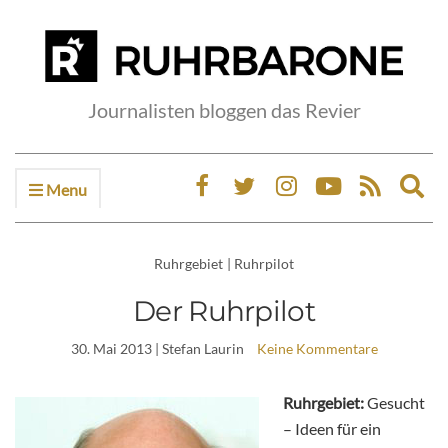
Journalisten bloggen das Revier
Menu
Ex
sea
fo
Ruhrgebiet
|
Ruhrpilot
Der Ruhrpilot
30. Mai 2013
| Stefan Laurin
Keine Kommentare
Ruhrgebiet:
Gesucht
– Ideen für ein