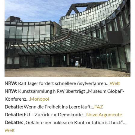
NRW:
Ralf Jäger fordert schnellere Asylverfahren…
Welt
NRW:
Kunstsammlung NRW überträgt „Museum Global“-
Konferenz…
Monopol
Debatte:
Wenn die Freiheit ins Leere läuft…
FAZ
Debatte:
EU – Zurück zur Demokratie…
Novo Argumente
Debatte:
„Gefahr einer nuklearen Konfrontation ist hoch“…
Welt