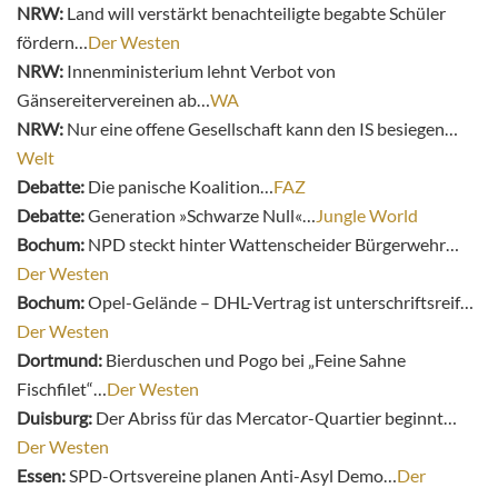
NRW:
Land will verstärkt benachteiligte begabte Schüler
fördern…
Der Westen
NRW:
Innenministerium lehnt Verbot von
Gänsereitervereinen ab…
WA
NRW:
Nur eine offene Gesellschaft kann den IS besiegen…
Welt
Debatte:
Die panische Koalition…
FAZ
Debatte:
Generation »Schwarze Null«…
Jungle World
Bochum:
NPD steckt hinter Wattenscheider Bürgerwehr…
Der Westen
Bochum:
Opel-Gelände – DHL-Vertrag ist unterschriftsreif…
Der Westen
Dortmund:
Bierduschen und Pogo bei „Feine Sahne
Fischfilet“…
Der Westen
Duisburg:
Der Abriss für das Mercator-Quartier beginnt…
Der Westen
Essen:
SPD-Ortsvereine planen Anti-Asyl Demo…
Der