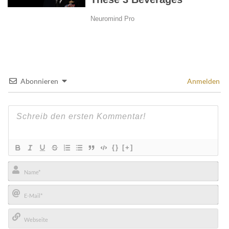
Abonnieren
Anmelden
{}
[+]
Name*
E-
Mail*