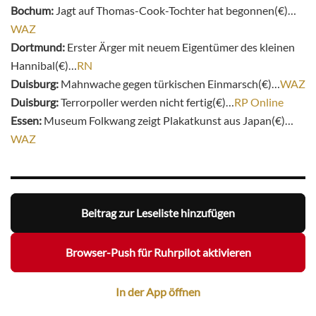
Bochum:
Jagt auf Thomas-Cook-Tochter hat begonnen(€)…
WAZ
Dortmund:
Erster Ärger mit neuem Eigentümer des kleinen
Hannibal(€)…
RN
Duisburg:
Mahnwache gegen türkischen Einmarsch(€)…
WAZ
Duisburg:
Terrorpoller werden nicht fertig(€)…
RP Online
Essen:
Museum Folkwang zeigt Plakatkunst aus Japan(€)…
WAZ
Beitrag zur Leseliste hinzufügen
Browser-Push für Ruhrpilot aktivieren
In der App öffnen