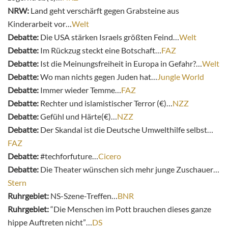
NRW:
Land geht verschärft gegen Grabsteine aus
Kinderarbeit vor…
Welt
Debatte:
Die USA stärken Israels größten Feind…
Welt
Debatte:
Im Rückzug steckt eine Botschaft…
FAZ
Debatte:
Ist die Meinungsfreiheit in Europa in Gefahr?…
Welt
Debatte:
Wo man nichts gegen Juden hat…
Jungle World
Debatte:
Immer wieder Temme…
FAZ
Debatte:
Rechter und islamistischer Terror (€)…
NZZ
Debatte:
Gefühl und Härte(€)…
NZZ
Debatte:
Der Skandal ist die Deutsche Umwelthilfe selbst…
FAZ
Debatte:
#techforfuture…
Cicero
Debatte:
Die Theater wünschen sich mehr junge Zuschauer…
Stern
Ruhrgebiet:
NS-Szene-Treffen…
BNR
Ruhrgebiet:
“Die Menschen im Pott brauchen dieses ganze
hippe Auftreten nicht”…
DS