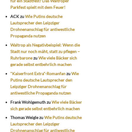
für ein Stadtfest? Das Waltroper
Parkfest spielt mit dem Feuer!
ACK
zu
Wie Putins deutsche
Lautsprecher den Leipziger
Drohnenanschlag für antiwestliche
Propaganda nutzen
Waltrop als Negativbeispiel: Wenn die
Stadt nur noch mäht, statt zu pflegen –
Ruhrbarone
zu
Wie viele Bäcker sich
gerade selbst entbehrlich machen
"Kaiserfront Extra"-Romanfan
zu
Wie
Putins deutsche Lautsprecher den
Leipziger Drohnenanschlag für
antiwestliche Propaganda nutzen
Frank Wohlgemuth
zu
Wie viele Bäcker
sich gerade selbst entbehrlich machen
Thomas Weigle
zu
Wie Putins deutsche
Lautsprecher den Leipziger
Drohnenanschlag für antiwestliche