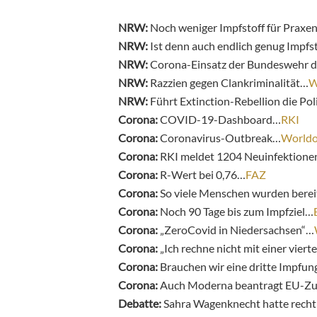
NRW:
Noch weniger Impfstoff für Praxe
NRW:
Ist denn auch endlich genug Impfs
NRW:
Corona-Einsatz der Bundeswehr d
NRW:
Razzien gegen Clankriminalität…
W
NRW:
Führt Extinction-Rebellion die Pol
Corona:
COVID-19-Dashboard…
RKI
Corona:
Coronavirus-Outbreak…
World
Corona:
RKI meldet 1204 Neuinfektion
Corona:
R-Wert bei 0,76…
FAZ
Corona:
So viele Menschen wurden berei
Corona:
Noch 90 Tage bis zum Impfziel…
Corona:
„ZeroCovid in Niedersachsen“…
Corona:
„Ich rechne nicht mit einer viert
Corona:
Brauchen wir eine dritte Impfu
Corona:
Auch Moderna beantragt EU-Zul
Debatte:
Sahra Wagenknecht hatte recht