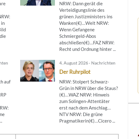
are
NRW: Dann gerät die
Verteidigungslinie des
NRW:
grünen Justizministers ins
 in
Wanken(€)…Welt NRW:
ild
Wenn Gefangene
die
Schmiergeld-Abos
abschließen(€)…FAZ NRW:
Recht und Ordnung hinter ...
chten
4. August 2026 · Nachrichten
Der Ruhrpilot
h auf
NRW: Stolpert Schwarz-
Grün in NRW über die Staus?
…RP
(€)…WAZ NRW: Hinweis
zum Solingen-Attentäter
NRW:
erst nach dem Anschlag…
ine
NTV NRW: Die grüne
..
Pragmatikerin(€)…Cicero ...