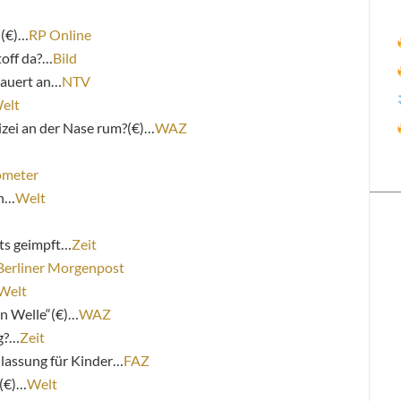
n(€)…
RP Online
toff da?…
Bild
auert an…
NTV
elt
izei an der Nase rum?(€)…
WAZ
ometer
en…
Welt
ts geimpft…
Zeit
Berliner Morgenpost
Welt
en Welle“(€)…
WAZ
ng?…
Zeit
assung für Kinder…
FAZ
(€)…
Welt