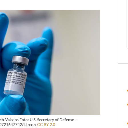
h-Vakzins Foto: U.S. Secretary of Defense –
50721647742/ Lizenz:
CC BY 2.0