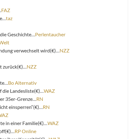
…
FAZ
te…
taz
 die Geschichte…
Perlentaucher
Welt
dung verwechselt wird(€)…
NZZ
rt zurück(€)…
NZZ
nte…
Bo Alternativ
 die Landesliste(€)…
WAZ
 der 35er-Grenze…
RN
icht einsperren“(€)…
RN
WAZ
te in einer Familie(€)…
WAZ
off(€)…
RP Online