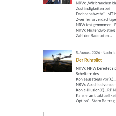
NRW: „Wir brauchen kl
Zuständigkeiten bei
Drohnenabwehr“…MT 
Zwei Terrorverdächtige
NRW festgenommen…B
NRW: Nirgendwo stieg 
Zahl der Badetoten ...
5. August 2026 · Nachri
Der Ruhrpilot
NRW: NRW bereitet sic
Scheitern des
Kohleausstiegs vor(€)
NRW: Abschied von der
Kohle-Illusion(€)…RP 
Kanzleramt „aktuell ke
Option“…Stern Beitrag .