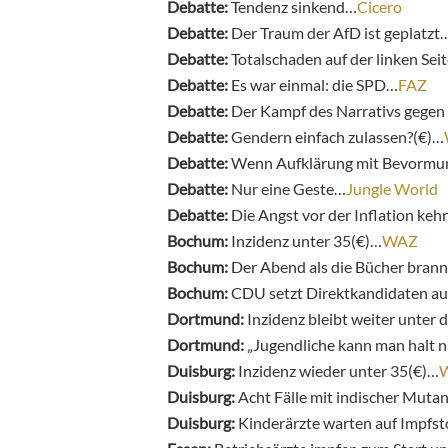
Debatte:
Tendenz sinkend…
Cicero
Debatte:
Der Traum der AfD ist geplatzt
Debatte:
Totalschaden auf der linken Sei
Debatte:
Es war einmal: die SPD…
FAZ
Debatte:
Der Kampf des Narrativs gegen
Debatte:
Gendern einfach zulassen?(€)…
Debatte:
Wenn Aufklärung mit Bevormun
Debatte:
Nur eine Geste…
Jungle World
Debatte:
Die Angst vor der Inflation keh
Bochum:
Inzidenz unter 35(€)…
WAZ
Bochum:
Der Abend als die Bücher bran
Bochum:
CDU setzt Direktkandidaten auf
Dortmund:
Inzidenz bleibt weiter unter
Dortmund:
„Jugendliche kann man halt n
Duisburg:
Inzidenz wieder unter 35(€)…
Duisburg:
Acht Fälle mit indischer Mutan
Duisburg:
Kinderärzte warten auf Impfst