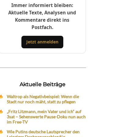
Immer informiert bleiben:
Aktuelle Texte, Analysen und
Kommentare direkt ins
Postfach.
Jetzt anmelden
Aktuelle Beiträge
Waltrop als Negativbeispiel: Wenn die
Stadt nur noch mäht, statt zu pflegen
„Fritz Litzmann, mein Vater und ich“ auf
3sat – Sehenswerte Pause-Doku nun auch
im Free-TV
Wie Putins deutsche Lautsprecher den
Leipziger Drohnenanschlag für