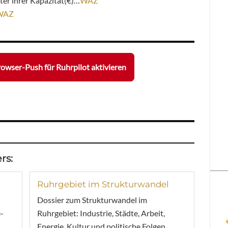
ter ihrer Kapazität(€)…
WAZ
WAZ
owser-Push für Ruhrpilot aktivieren
rs:
Ruhrgebiet im Strukturwandel
Dossier zum Strukturwandel im
-
Ruhrgebiet: Industrie, Städte, Arbeit,
Energie, Kultur und politische Folgen.