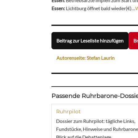
Essen:
Betriebsärzte impfen zum Start un
Essen:
Lichtburg öffnet bald wieder(€)…
Beitrag zur Leseliste hinzufügen
Br
Autorenseite: Stefan Laurin
Passende Ruhrbarone-Dossie
Ruhrpilot
Dossier zum Ruhrpilot: tägliche Links,
Fundstücke, Hinweise und Ruhrbarone
Blick auf die Debattenlage.