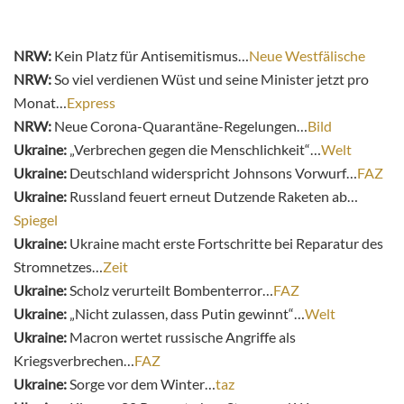
NRW:
Kein Platz für Antisemitismus…
Neue Westfälische
NRW:
So viel verdienen Wüst und seine Minister jetzt pro
Monat…
Express
NRW:
Neue Corona-Quarantäne-Regelungen…
Bild
Ukraine:
„Verbrechen gegen die Menschlichkeit“…
Welt
Ukraine:
Deutschland widerspricht Johnsons Vorwurf…
FAZ
Ukraine:
Russland feuert erneut Dutzende Raketen ab…
Spiegel
Ukraine:
Ukraine macht erste Fortschritte bei Reparatur des
Stromnetzes…
Zeit
Ukraine:
Scholz verurteilt Bombenterror…
FAZ
Ukraine:
„Nicht zulassen, dass Putin gewinnt“…
Welt
Ukraine:
Macron wertet russische Angriffe als
Kriegsverbrechen…
FAZ
Ukraine:
Sorge vor dem Winter…
taz