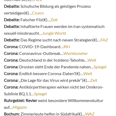
Debatte:
Schulische Bildung als geistigen Prozess
verteidigen(€)…
Cicero
Debatte:
Falscher Filz(€)…
Zeit
Debatte:
Inhaftierte Frauen werden im Iran systematisch
sexuell missbraucht…
Jungle World
Debatte:
Das Regime sucht nach neuen Strategien(€)…
FAZ
Corona:
COVID-19-Dashboard…
RKI
Corona:
Coronavirus-Outbreak…
Worldometer
Corona:
Deutschland in der Inzidenz-Talsohle…
Welt
Corona:
Drosten sieht Ende der Pandemie nahen…
Spiegel
Corona:
Endlich bessere Corona-Daten?(€)…
Welt
Corona:
„Die Lage für das Virus wird prekär“(€)…
Zeit
Corona:
Antikörpertherapien wirken nicht bei Omikron-
Sublinie BQ.1.1…
Spiegel
Ruhrgebiet: Revier
weist besondere Willkommenskultur
auf…
Migazin
Bochum:
Zimmerleute helfen in Südafrika(€)…
WAZ