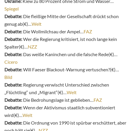
Ukraine:
Kiew zu 80 Prozent ohne Strom und Wasser…
Spiegel
Debatte:
Die fleißige Mitte der Gesellschaft drückt schon
genug ab(€)…
Welt
Debatte:
Die Wollmilchsau der Ampel…
FAZ
Debatte:
Wer die Regierung kritisiert, ist noch lange kein
Spalter(€)…
NZZ
Debatte:
Das weiße Kaninchen und die falsche Rede(€)…
Cicero
Debatte:
Will Faeser Blackout-Warnung vertuschen?(€)…
Bild
Debatte:
Regierung verwischt Unterschied zwischen
„Flüchtling“ und „Migrant“(€)…
Welt
Debatte:
Die Bedrohungslage ist geblieben…
FAZ
Debatte:
Wenn der Aktivismus staatlich subventioniert
wird(€)…
Welt
Debatte:
Die Ordnung von 1990 ist spürbar erschüttert, aber
noch hält sie(€)…
NZZ