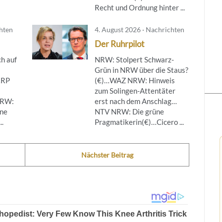
Recht und Ordnung hinter ...
chten
4. August 2026 · Nachrichten
Der Ruhrpilot
h auf
NRW: Stolpert Schwarz-
Grün in NRW über die Staus?
…RP
(€)…WAZ NRW: Hinweis
zum Solingen-Attentäter
NRW:
erst nach dem Anschlag…
ine
NTV NRW: Die grüne
..
Pragmatikerin(€)…Cicero ...
Nächster Beitrag