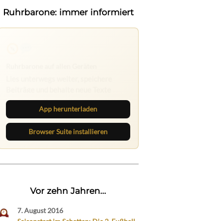
Ruhrbarone: immer informiert
Ruhrbarone auf allen Geräten
Lies unterwegs weiter, speichere
Beiträge und behalte neue Texte
direkt im Browser im Blick.
App herunterladen
Browser Suite installieren
Vor zehn Jahren...
7. August 2016