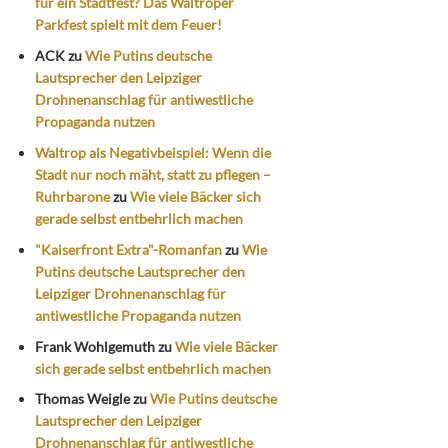
für ein Stadtfest? Das Waltroper
Parkfest spielt mit dem Feuer!
ACK
zu
Wie Putins deutsche
Lautsprecher den Leipziger
Drohnenanschlag für antiwestliche
Propaganda nutzen
Waltrop als Negativbeispiel: Wenn die
Stadt nur noch mäht, statt zu pflegen –
Ruhrbarone
zu
Wie viele Bäcker sich
gerade selbst entbehrlich machen
"Kaiserfront Extra"-Romanfan
zu
Wie
Putins deutsche Lautsprecher den
Leipziger Drohnenanschlag für
antiwestliche Propaganda nutzen
Frank Wohlgemuth
zu
Wie viele Bäcker
sich gerade selbst entbehrlich machen
Thomas Weigle
zu
Wie Putins deutsche
Lautsprecher den Leipziger
Drohnenanschlag für antiwestliche