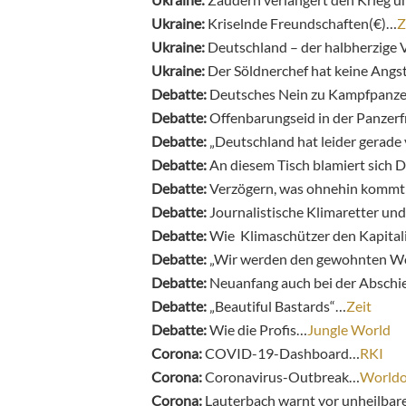
Ukraine:
Kriselnde Freundschaften(€)…
Z
Ukraine:
Deutschland – der halbherzige
Ukraine:
Der Söldnerchef hat keine Angs
Debatte:
Deutsches Nein zu Kampfpanzer
Debatte:
Offenbarungseid in der Panzer
Debatte:
„Deutschland hat leider gerade
Debatte:
An diesem Tisch blamiert sich
Debatte:
Verzögern, was ohnehin kommt
Debatte:
Journalistische Klimaretter un
Debatte:
Wie Klimaschützer den Kapital
Debatte:
„Wir werden den gewohnten Wo
Debatte:
Neuanfang auch bei der Absch
Debatte:
„Beautiful Bastards“…
Zeit
Debatte:
Wie die Profis…
Jungle World
Corona:
COVID-19-Dashboard…
RKI
Corona:
Coronavirus-Outbreak…
World
Corona:
Lauterbach warnt vor unheilba