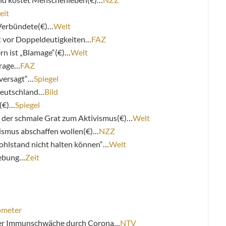
eit
 Verbündete(€)…
Welt
t vor Doppeldeutigkeiten…
FAZ
n ist „Blamage“(€)…
Welt
frage…
FAZ
 versagt“…
Spiegel
 Deutschland…
Bild
(€)…
Spiegel
d der schmale Grat zum Aktivismus(€)…
Welt
ismus abschaffen wollen(€)…
NZZ
hlstand nicht halten können“…
Welt
iebung…
Zeit
ometer
rer Immunschwäche durch Corona…
NTV