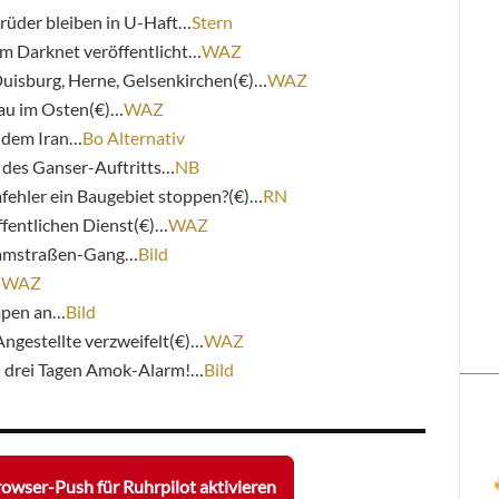
Brüder bleiben in U-Haft…
Stern
m Darknet veröffentlicht…
WAZ
uisburg, Herne, Gelsenkirchen(€)…
WAZ
au im Osten(€)…
WAZ
s dem Iran…
Bo Alternativ
 des Ganser-Auftritts…
NB
fehler ein Baugebiet stoppen?(€)…
RN
ffentlichen Dienst(€)…
WAZ
esamstraßen-Gang…
Bild
…
WAZ
mpen an…
Bild
gestellte verzweifelt(€)…
WAZ
n drei Tagen Amok-Alarm!…
Bild
owser-Push für Ruhrpilot aktivieren