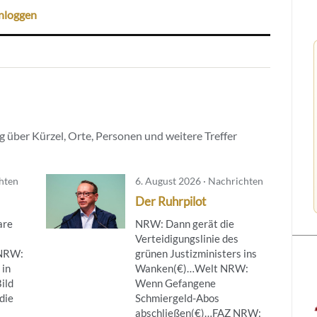
nloggen
 über Kürzel, Orte, Personen und weitere Treffer
chten
6. August 2026 · Nachrichten
Der Ruhrpilot
are
NRW: Dann gerät die
Verteidigungslinie des
NRW:
grünen Justizministers ins
 in
Wanken(€)…Welt NRW:
ild
Wenn Gefangene
die
Schmiergeld-Abos
abschließen(€)…FAZ NRW: