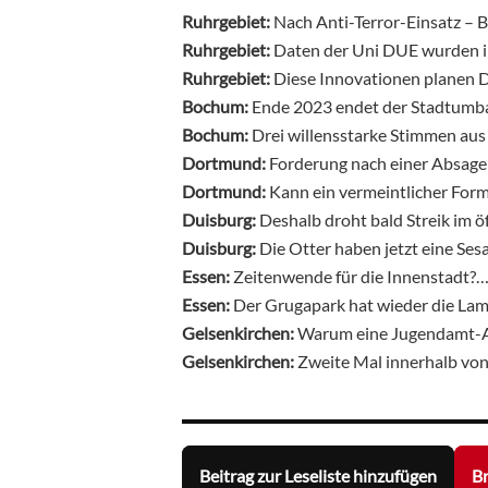
Ruhrgebiet:
Nach Anti-Terror-Einsatz – 
Ruhrgebiet:
Daten der Uni DUE wurden i
Ruhrgebiet:
Diese Innovationen planen D
Bochum:
Ende 2023 endet der Stadtumb
Bochum:
Drei willensstarke Stimmen au
Dortmund:
Forderung nach einer Absage
Dortmund:
Kann ein vermeintlicher Form
Duisburg:
Deshalb droht bald Streik im ö
Duisburg:
Die Otter haben jetzt eine S
Essen:
Zeitenwende für die Innenstadt?
Essen:
Der Grugapark hat wieder die La
Gelsenkirchen:
Warum eine Jugendamt-An
Gelsenkirchen:
Zweite Mal innerhalb vo
Beitrag zur Leseliste hinzufügen
Br