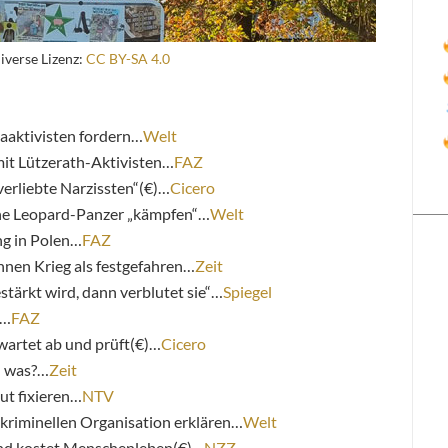
iverse Lizenz:
CC BY-SA 4.0
aaktivisten fordern…
Welt
it Lützerath-Aktivisten…
FAZ
verliebte Narzissten“(€)…
Cicero
che Leopard-Panzer „kämpfen“…
Welt
ng in Polen…
FAZ
hnen Krieg als festgefahren…
Zeit
stärkt wird, dann verblutet sie“…
Spiegel
d…
FAZ
wartet ab und prüft(€)…
Cicero
h was?…
Zeit
ut fixieren…
NTV
kriminellen Organisation erklären…
Welt
und kostet Menschenleben(€)…
NZZ