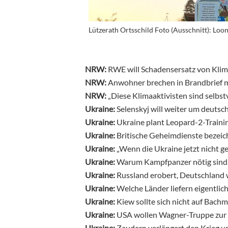
Lützerath Ortsschild Foto (Ausschnitt): Loon
NRW:
RWE will Schadensersatz von Klim
NRW:
Anwohner brechen in Brandbrief m
NRW:
„Diese Klimaaktivisten sind selbst
Ukraine:
Selenskyj will weiter um deuts
Ukraine:
Ukraine plant Leopard-2-Traini
Ukraine:
Britische Geheimdienste bezeic
Ukraine:
„Wenn die Ukraine jetzt nicht ge
Ukraine:
Warum Kampfpanzer nötig sin
Ukraine:
Russland erobert, Deutschland 
Ukraine:
Welche Länder liefern eigentlic
Ukraine:
Kiew sollte sich nicht auf Bachm
Ukraine:
USA wollen Wagner-Truppe zur 
Ukraine:
Zaudern verlängert den Krieg 