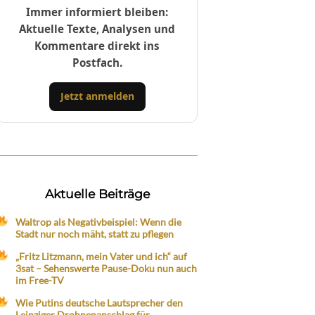
Immer informiert bleiben:
Aktuelle Texte, Analysen und
Kommentare direkt ins
Postfach.
Jetzt anmelden
Aktuelle Beiträge
Waltrop als Negativbeispiel: Wenn die
Stadt nur noch mäht, statt zu pflegen
„Fritz Litzmann, mein Vater und ich“ auf
3sat – Sehenswerte Pause-Doku nun auch
im Free-TV
Wie Putins deutsche Lautsprecher den
Leipziger Drohnenanschlag für