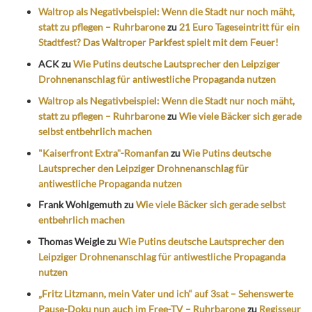
Waltrop als Negativbeispiel: Wenn die Stadt nur noch mäht,
statt zu pflegen – Ruhrbarone
zu
21 Euro Tageseintritt für ein
Stadtfest? Das Waltroper Parkfest spielt mit dem Feuer!
ACK
zu
Wie Putins deutsche Lautsprecher den Leipziger
Drohnenanschlag für antiwestliche Propaganda nutzen
Waltrop als Negativbeispiel: Wenn die Stadt nur noch mäht,
statt zu pflegen – Ruhrbarone
zu
Wie viele Bäcker sich gerade
selbst entbehrlich machen
"Kaiserfront Extra"-Romanfan
zu
Wie Putins deutsche
Lautsprecher den Leipziger Drohnenanschlag für
antiwestliche Propaganda nutzen
Frank Wohlgemuth
zu
Wie viele Bäcker sich gerade selbst
entbehrlich machen
Thomas Weigle
zu
Wie Putins deutsche Lautsprecher den
Leipziger Drohnenanschlag für antiwestliche Propaganda
nutzen
„Fritz Litzmann, mein Vater und ich“ auf 3sat – Sehenswerte
Pause-Doku nun auch im Free-TV – Ruhrbarone
zu
Regisseur