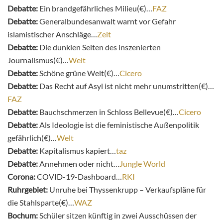
Debatte:
Ein brandgefährliches Milieu(€)…
FAZ
Debatte:
Generalbundesanwalt warnt vor Gefahr
islamistischer Anschläge…
Zeit
Debatte:
Die dunklen Seiten des inszenierten
Journalismus(€)…
Welt
Debatte:
Schöne grüne Welt(€)…
Cicero
Debatte:
Das Recht auf Asyl ist nicht mehr unumstritten(€)…
FAZ
Debatte:
Bauchschmerzen in Schloss Bellevue(€)…
Cicero
Debatte:
Als Ideologie ist die feministische Außenpolitik
gefährlich(€)…
Welt
Debatte:
Kapitalismus kapiert…
taz
Debatte:
Annehmen oder nicht…
Jungle World
Corona:
COVID-19-Dashboard…
RKI
Ruhrgebiet:
Unruhe bei Thyssenkrupp – Verkaufspläne für
die Stahlsparte(€)…
WAZ
Bochum:
Schüler sitzen künftig in zwei Ausschüssen der