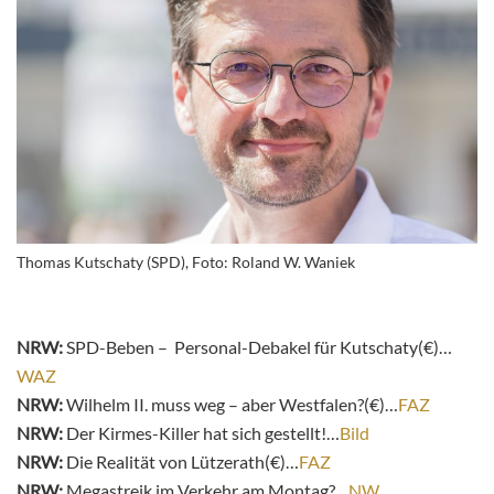
Thomas Kutschaty (SPD), Foto: Roland W. Waniek
NRW:
SPD-Beben – Personal-Debakel für Kutschaty(€)…
WAZ
NRW:
Wilhelm II. muss weg – aber Westfalen?(€)…
FAZ
NRW:
Der Kirmes-Killer hat sich gestellt!…
Bild
NRW:
Die Realität von Lützerath(€)…
FAZ
NRW:
Megastreik im Verkehr am Montag?…
NW