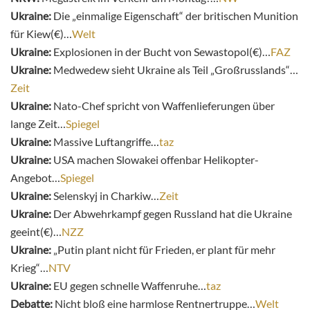
Ukraine:
Die „einmalige Eigenschaft“ der britischen Munition
für Kiew(€)…
Welt
Ukraine:
Explosionen in der Bucht von Sewastopol(€)…
FAZ
Ukraine:
Medwedew sieht Ukraine als Teil „Großrusslands“…
Zeit
Ukraine:
Nato-Chef spricht von Waffenlieferungen über
lange Zeit…
Spiegel
Ukraine:
Massive Luftangriffe…
taz
Ukraine:
USA machen Slowakei offenbar Helikopter-
Angebot…
Spiegel
Ukraine:
Selenskyj in Charkiw…
Zeit
Ukraine:
Der Abwehrkampf gegen Russland hat die Ukraine
geeint(€)…
NZZ
Ukraine:
„Putin plant nicht für Frieden, er plant für mehr
Krieg“…
NTV
Ukraine:
EU gegen schnelle Waffenruhe…
taz
Debatte:
Nicht bloß eine harmlose Rentnertruppe…
Welt