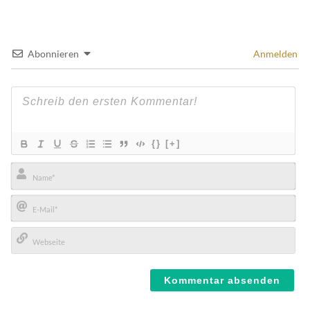
Abonnieren
Anmelden
{}
[+]
Name*
E-
Mail*
Webseite