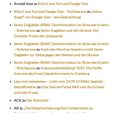
Arnold Voss
zu
Kitsch und Tod und Danger Dan
Kitsch und Tod und Danger Dan – Ruhrbarone
zu
„Keine
Angst“ von Danger Dan – eine Betrachtung
Sevim Dağdelen (BSW): Desinformation im Sinne des Kremls
– Ruhrbarone
zu
Sevim Dagdelen und die Ukraine: Die
Donalda Trump der Linkspartei
Sevim Dağdelen (BSW): Desinformation im Sinne des Kremls
– Ruhrbarone
zu
Auch den Mord an Nawalny nutzt Sevim
Dagdelen zur Hetze gegen den Westen und die Ukraine
Sevim Dağdelen (BSW): Desinformation im Sinne des Kremls
– Ruhrbarone
zu
Kommunalwahlkampf 2025: Die fünfte
Kolonne des Kreml (des)informierte in Duisburg
Lass mal netzwerken – Links vom 24.09.13 (Wahl-Spezial) –
betonflüsterer
zu
Eine liberale Partei fehlt und die Grünen
sind kein Ersatz
ACK
zu
Der Ruhrpilot
Alf
zu
„Die Dekarbonisierung führt schleichend zur