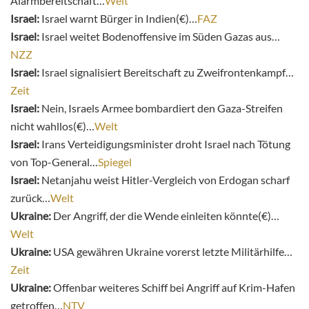
Alarmbereitschaft…
Welt
Israel:
Israel warnt Bürger in Indien(€)…
FAZ
Israel:
Israel weitet Bodenoffensive im Süden Gazas aus…
NZZ
Israel:
Israel signalisiert Bereitschaft zu Zweifrontenkampf…
Zeit
Israel:
Nein, Israels Armee bombardiert den Gaza-Streifen
nicht wahllos(€)…
Welt
Israel:
Irans Verteidigungsminister droht Israel nach Tötung
von Top-General…
Spiegel
Israel:
Netanjahu weist Hitler-Vergleich von Erdogan scharf
zurück…
Welt
Ukraine:
Der Angriff, der die Wende einleiten könnte(€)…
Welt
Ukraine:
USA gewähren Ukraine vorerst letzte Militärhilfe…
Zeit
Ukraine:
Offenbar weiteres Schiff bei Angriff auf Krim-Hafen
getroffen…
NTV