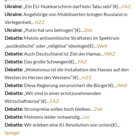
Ukraine:
„Ein EU-Nuklearschirm darf kein Tabu sein“(€)…
FAZ
Ukraine:
Angehörige von Mobilisierten bringen Russland in
Verlegenheit…
NZZ
Ukraine:
„Putin hat uns betrogen“(€)…
Zeit
Debatte:
Meiste antisemitische Straftaten im Spektrum
„ausländische“ oder „religiöse“ Ideologie(€)…
Welt
Debatte:
Auch Deutschland ist Ziel der Hamas…
WAZ
Debatte:
Das große Schweigen(€)…
FAZ
Debatte:
„Wokeismus ist die Installation des Hasses auf den
Westen im Herzen des Westens“(€)…
NZZ
Debatte:
Diese Regierung verunsichert die Bürger(€)…
Welt
Debatte:
„Wir sind in einer ernstzunehmenden
Wirtschaftskrise“(€)…
FAZ
Debatte:
Strompreise sollen hoch bleiben…
Zeit
Debatte:
Meistens leider notwendig…
taz
Debatte:
Wir erleben eine KI-Revolution von unten(€)…
Spiegel