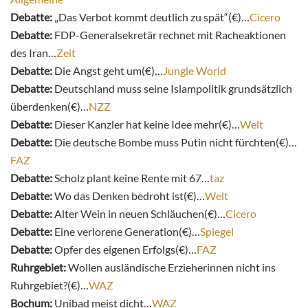
Debatte:
„Das Verbot kommt deutlich zu spät“(€)…
Cicero
Debatte:
FDP-Generalsekretär rechnet mit Racheaktionen
des Iran…
Zeit
Debatte:
Die Angst geht um(€)…
Jungle World
Debatte:
Deutschland muss seine Islampolitik grundsätzlich
überdenken(€)…
NZZ
Debatte:
Dieser Kanzler hat keine Idee mehr(€)…
Welt
Debatte:
Die deutsche Bombe muss Putin nicht fürchten(€)…
FAZ
Debatte:
Scholz plant keine Rente mit 67…
taz
Debatte:
Wo das Denken bedroht ist(€)…
Welt
Debatte:
Alter Wein in neuen Schläuchen(€)…
Cicero
Debatte:
Eine verlorene Generation(€)…
Spiegel
Debatte:
Opfer des eigenen Erfolgs(€)…
FAZ
Ruhrgebiet:
Wollen ausländische Erzieherinnen nicht ins
Ruhrgebiet?(€)…
WAZ
Bochum:
Unibad meist dicht…
WAZ