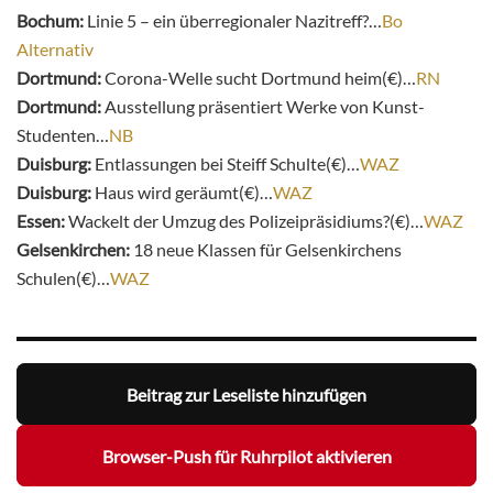
Bochum:
Linie 5 – ein überregionaler Nazitreff?…
Bo
Alternativ
Dortmund:
Corona-Welle sucht Dortmund heim(€)…
RN
Dortmund:
Ausstellung präsentiert Werke von Kunst-
Studenten…
NB
Duisburg:
Entlassungen bei Steiff Schulte(€)…
WAZ
Duisburg:
Haus wird geräumt(€)…
WAZ
Essen:
Wackelt der Umzug des Polizeipräsidiums?(€)…
WAZ
Gelsenkirchen:
18 neue Klassen für Gelsenkirchens
Schulen(€)…
WAZ
Beitrag zur Leseliste hinzufügen
Browser-Push für Ruhrpilot aktivieren