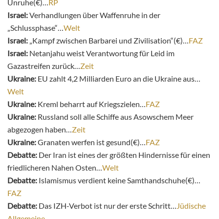
Unruhe(€)…
RP
Israel:
Verhandlungen über Waffenruhe in der
„Schlussphase“…
Welt
Israel:
„Kampf zwischen Barbarei und Zivilisation“(€)…
FAZ
Israel:
Netanjahu weist Verantwortung für Leid im
Gazastreifen zurück…
Zeit
Ukraine:
EU zahlt 4,2 Milliarden Euro an die Ukraine aus…
Welt
Ukraine:
Kreml beharrt auf Kriegszielen…
FAZ
Ukraine:
Russland soll alle Schiffe aus Asowschem Meer
abgezogen haben…
Zeit
Ukraine:
Granaten werfen ist gesund(€)…
FAZ
Debatte:
Der Iran ist eines der größten Hindernisse für einen
friedlicheren Nahen Osten…
Welt
Debatte:
Islamismus verdient keine Samthandschuhe(€)…
FAZ
Debatte:
Das IZH-Verbot ist nur der erste Schritt…
Jüdische
Allgemeine