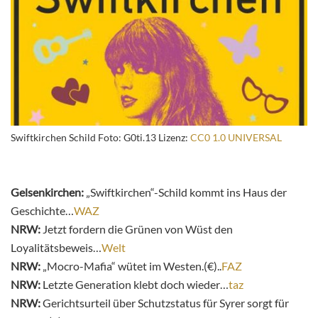
Swiftkirchen Schild Foto: G0ti.13 Lizenz:
CC0 1.0 UNIVERSAL
Gelsenkirchen:
„Swiftkirchen“-Schild kommt ins Haus der
Geschichte…
WAZ
NRW:
Jetzt fordern die Grünen von Wüst den
Loyalitätsbeweis…
Welt
NRW:
„Mocro-Mafia“ wütet im Westen.(€)..
FAZ
NRW:
Letzte Generation klebt doch wieder…
taz
NRW:
Gerichtsurteil über Schutzstatus für Syrer sorgt für