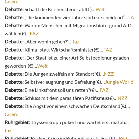
Cicero
Debatte:
Schafft die Kirchensteuer ab!(€)…
Welt
Debatte:
„Die kommenden vier Jahre sind entscheidend“…
JA
Debatte:
Warum Menschen mit Migrationshintergrund AfD
wählen(€)…
FAZ
Debatte:
„Aber wohin gehen?​“…
taz
Debatte:
Klima- statt Wirtschaftsminister(€)…
FAZ
Debatte:
„Der Staat ist zu einer Art Selbstbedienungsladen
geworden“(€)…
Welt
Debatte:
Die Jungen zweifeln am Standort(€)…
NZZ
Debatte:
Selbstverleugnung und Befreiung(€)…
Jungle World
Debatte:
Eine Linksfront soll uns retten?(€)…
FAZ
Debatte:
Schluss mit dem parasitären Pazifismus(€)…
NZZ
Debatte:
Die Angst vor einem schwachen Deutschland(€)…
Cicero
Ruhrgebiet:
Thyssenkrupp pokert und wartet erst mal ab…
taz
Ruhrgebiet:
Rocker-Krieg im Ruhrgebiet eskaliert(€)…
Bild