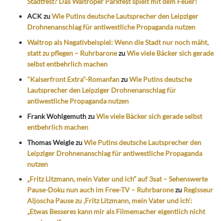
Stadtfest? Das Waltroper Parkfest spielt mit dem Feuer!
ACK
zu
Wie Putins deutsche Lautsprecher den Leipziger
Drohnenanschlag für antiwestliche Propaganda nutzen
Waltrop als Negativbeispiel: Wenn die Stadt nur noch mäht,
statt zu pflegen – Ruhrbarone
zu
Wie viele Bäcker sich gerade
selbst entbehrlich machen
"Kaiserfront Extra"-Romanfan
zu
Wie Putins deutsche
Lautsprecher den Leipziger Drohnenanschlag für
antiwestliche Propaganda nutzen
Frank Wohlgemuth
zu
Wie viele Bäcker sich gerade selbst
entbehrlich machen
Thomas Weigle
zu
Wie Putins deutsche Lautsprecher den
Leipziger Drohnenanschlag für antiwestliche Propaganda
nutzen
„Fritz Litzmann, mein Vater und ich“ auf 3sat – Sehenswerte
Pause-Doku nun auch im Free-TV – Ruhrbarone
zu
Regisseur
Aljoscha Pause zu ‚Fritz Litzmann, mein Vater und ich‘:
„Etwas Besseres kann mir als Filmemacher eigentlich nicht