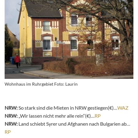
Wohnhaus im Ruhrgebiet Foto: Laurin
NRW:
So stark sind die Mieten in NRW gestiegen(€)…
WAZ
NRW:
„
Wir lassen nicht mehr alle rein“(€)…
RP
NRW:
Land
schiebt Syrer und Afghanen nach Bulgarien ab…
RP