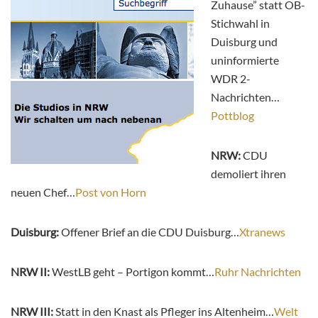
Zuhause” statt OB-
Stichwahl in
Duisburg und
uninformierte
WDR 2-
Nachrichten…
Pottblog
NRW:
CDU
demoliert ihren
neuen Chef…
Post von Horn
Duisburg:
Offener Brief an die CDU Duisburg…
Xtranews
NRW II:
WestLB geht – Portigon kommt…
Ruhr Nachrichten
NRW III:
Statt in den Knast als Pfleger ins Altenheim…
Welt