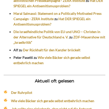
aktivistischen Pressekampagne - ZERA Institute
zu
Hat DER
SPIEGEL ein Antisemitismusproblem?
Maral Salmassi: Statement on a Politically Motivated Press
Campaign - ZERA Institute
zu
Hat DER SPIEGEL ein
Antisemitismusproblem?
Die israelfeindliche Politik von EU und UNO – Christen in
der Alternative für Deutschland e. V.
zu
ZDF-Mauershow mit
„Israelkritik“
Alf
zu
Der Rückhalt für den Kanzler bröckelt
Peter Pasetti
zu
Wie viele Bäcker sich gerade selbst
entbehrlich machen
Aktuell oft gelesen
Der Ruhrpilot
Wie viele Bäcker sich gerade selbst entbehrlich machen
„Ich sollte eine einladende, aber nicht auf die Antwort