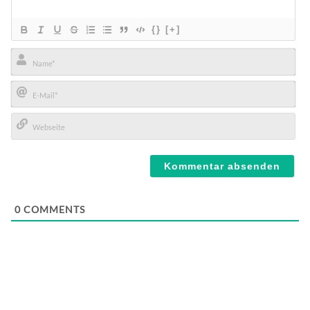
{}
[+]
Name*
E-
Mail*
Webseite
0
COMMENTS