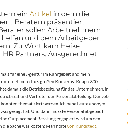
stern ein
Artikel
in dem die
ent Beratern präsentiert
Berater sollen Arbeitnehmern
g helfen und dem Arbeitgeber
ern. Zu Wort kam Heike
 HR Partners. Ausgerechnet
 damals für eine Agentur im Ruhrgebiet und mein
terunternehmen eines großen Konzerns: Knapp 300
achte damals die Betriebszeitung für das Unternehmen, in
etriebsrat und Vertreter der Personalabteilung. Der Job
r konnten thematisiert werden, ich habe Leute anonym
ir was gesagt hat. Und dann musste Personal abgebaut
 eine Outplacement Beratung engagiert wird um den
ch die Sache was kosten: Man holte
von Rundstedt
.