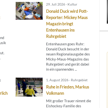
29. Juli 2026 · Kultur
Donald Duck wird Pott-
:
Reporter: Mickey Maus
Magazin bringt
Entenhausen ins
Ruhrgebiet
und
usik
Entenhausen goes Ruhr:
Donald Duck besucht in der
ut.
neuen Regionalausgabe des
.
Micky‑Maus‑Magazins das
Ruhrgebiet und gerät dabei
in ein spannendes ...
g
1. August 2026 · Ruhrgebiet
Ruhe in Frieden, Markus
rlich
Volkmann
Mit großer Trauer nimmt die
Eishockey-Familie des