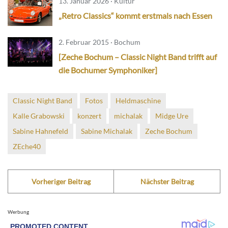
13. Januar 2026 · Kultur
„Retro Classics“ kommt erstmals nach Essen
2. Februar 2015 · Bochum
[Zeche Bochum – Classic Night Band trifft auf
die Bochumer Symphoniker]
Classic Night Band
Fotos
Heldmaschine
Kalle Grabowski
konzert
michalak
Midge Ure
Sabine Hahnefeld
Sabine Michalak
Zeche Bochum
ZEche40
Vorheriger Beitrag
Nächster Beitrag
Werbung