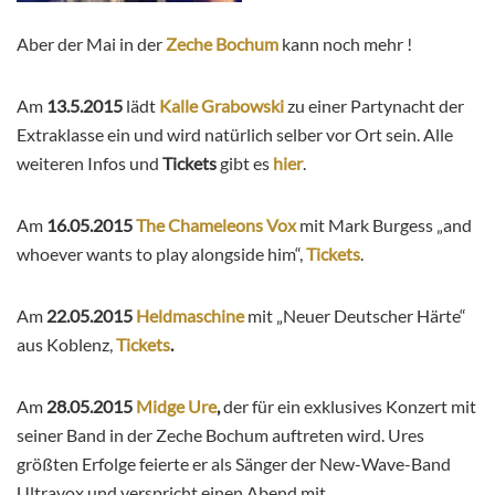
Aber der Mai in der
Zeche Bochum
kann noch mehr !
Am
13.5.2015
lädt
Kalle Grabowski
zu einer Partynacht der
Extraklasse ein und wird natürlich selber vor Ort sein. Alle
weiteren Infos und
Tickets
gibt es
hier
.
Am
16.05.2015
The Chameleons Vox
mit Mark Burgess „and
whoever wants to play alongside him“,
Tickets
.
Am
22.05.2015
Heldmaschine
mit „Neuer Deutscher Härte“
aus Koblenz,
Tickets
.
Am
28.05.2015
Midge Ure
,
der für ein exklusives Konzert mit
seiner Band in der Zeche Bochum auftreten wird. Ures
größten Erfolge feierte er als Sänger der New-Wave-Band
Ultravox und verspricht einen Abend mit