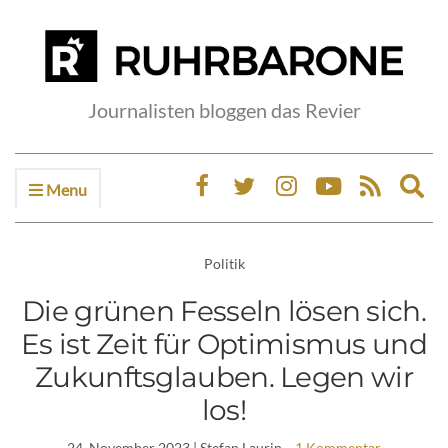
Journalisten bloggen das Revier
Menu
Ex
sea
fo
Politik
Die grünen Fesseln lösen sich.
Es ist Zeit für Optimismus und
Zukunftsglauben. Legen wir
los!
24. November 2023
| Stefan Laurin
1 Kommentar