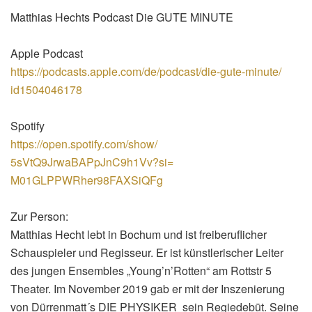
Matthias Hechts Podcast Die GUTE MINUTE
Apple Podcast
https://podcasts.apple.com/de/
podcast/die-gute-minute/
id1504046178
Spotify
https://open.spotify.com/show/
5sVtQ9JrwaBAPpJnC9h1Vv?si=
M01GLPPWRher98FAXSiQFg
Zur Person:
Matthias Hecht lebt in Bochum und ist freiberuflicher
Schauspieler und Regisseur. Er ist künstlerischer Leiter
des jungen Ensembles „Young’n’Rotten“ am Rottstr 5
Theater. Im November 2019 gab er mit der Inszenierung
von Dürrenmatt´s DIE PHYSIKER sein Regiedebüt. Seine