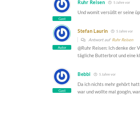
Ruhr Reisen
5 Jahre vor
Und womit versüßt er seine üp
Gast
Stefan Laurin
5 Jahre vor
Antwort auf
Ruhr Reisen
@Ruhr Reisen: Ich denke der V
Autor
tägliche Butterbrot und eine 
Bebbi
5 Jahre vor
Da ich nichts mehr gehört hatt
Gast
war und wollte mal googln, w