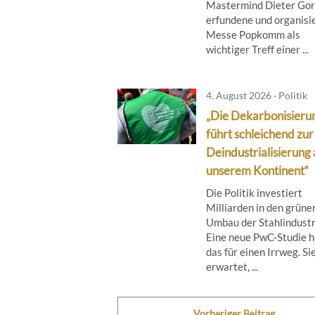
Mastermind Dieter Go
erfundene und organisi
Messe Popkomm als
wichtiger Treff einer ...
4. August 2026 · Politik
„Die Dekarbonisieru
führt schleichend zur
Deindustrialisierung 
unserem Kontinent“
Die Politik investiert
Milliarden in den grüne
Umbau der Stahlindustr
Eine neue PwC-Studie h
das für einen Irrweg. Si
erwartet, ...
Vorheriger Beitrag