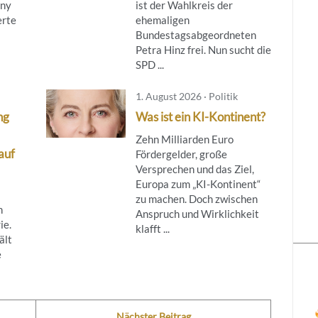
rny
ist der Wahlkreis der
erte
ehemaligen
Bundestagsabgeordneten
Petra Hinz frei. Nun sucht die
SPD ...
1. August 2026 · Politik
ng
Was ist ein KI-Kontinent?
Zehn Milliarden Euro
auf
Fördergelder, große
Versprechen und das Ziel,
Europa zum „KI-Kontinent“
zu machen. Doch zwischen
n
Anspruch und Wirklichkeit
ie.
klafft ...
ält
e
Nächster Beitrag