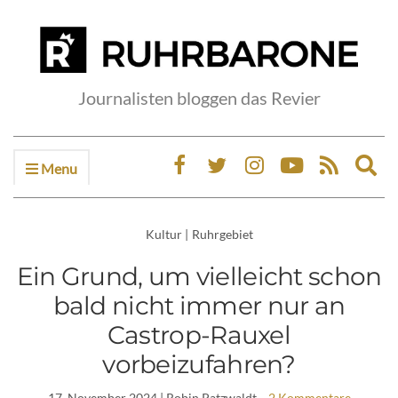
Journalisten bloggen das Revier
Menu
Ex
sea
fo
Kultur
|
Ruhrgebiet
Ein Grund, um vielleicht schon
bald nicht immer nur an
Castrop-Rauxel
vorbeizufahren?
17. November 2024
| Robin Patzwaldt
2 Kommentare