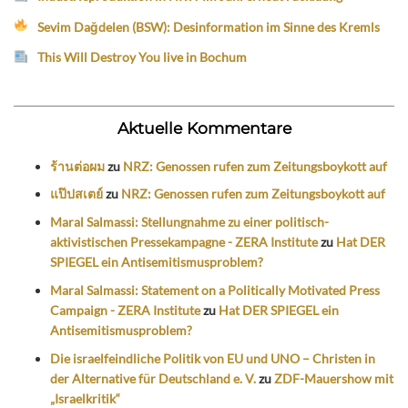
Sevim Dağdelen (BSW): Desinformation im Sinne des Kremls
This Will Destroy You live in Bochum
Aktuelle Kommentare
ร้านต่อผม
zu
NRZ: Genossen rufen zum Zeitungsboykott auf
แป๊ปสเตย์
zu
NRZ: Genossen rufen zum Zeitungsboykott auf
Maral Salmassi: Stellungnahme zu einer politisch-
aktivistischen Pressekampagne - ZERA Institute
zu
Hat DER
SPIEGEL ein Antisemitismusproblem?
Maral Salmassi: Statement on a Politically Motivated Press
Campaign - ZERA Institute
zu
Hat DER SPIEGEL ein
Antisemitismusproblem?
Die israelfeindliche Politik von EU und UNO – Christen in
der Alternative für Deutschland e. V.
zu
ZDF-Mauershow mit
„Israelkritik“