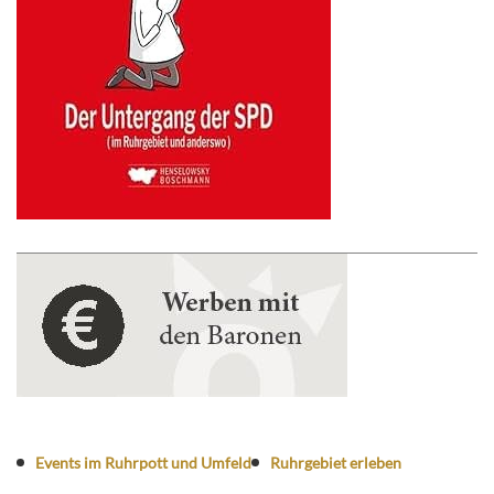
Events im Ruhrpott und Umfeld
Ruhrgebiet erleben