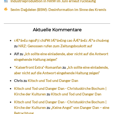
Industrieproduktion in NRW im Juni erneut rückläufig
Sevim Dağdelen (BSW): Desinformation im Sinne des Kremls
Aktuelle Kommentare
rÆ°á»£u ngoáº¡i cháº¥t lÆ°á»£ng cao ÄÆ°á»£c Æ°a chuá»ng
zu
NRZ: Genossen rufen zum Zeitungsboykott auf
Alf
zu
„Ich sollte eine einladende, aber nicht auf die Antwort
eingehende Haltung zeigen“
"Kaiserfront Extra"-Romanfan
zu
„Ich sollte eine einladende,
aber nicht auf die Antwort eingehende Haltung zeigen“
Chris
zu
Kitsch und Tod und Danger Dan
Kitsch und Tod und Danger Dan - Christuskirche Bochum |
Kirche der Kulturen
zu
Kitsch und Tod und Danger Dan
Kitsch und Tod und Danger Dan - Christuskirche Bochum |
Kirche der Kulturen
zu
„Keine Angst“ von Danger Dan – eine
Betrachtung