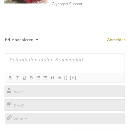
Abonnieren
Anmelden
{}
[+]
Name*
E-
Mail*
Webseite