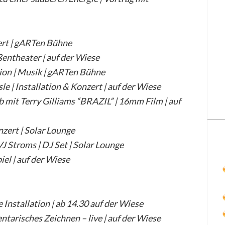
rt | gARTen Bühne
entheater | auf der Wiese
ion | Musik | gARTen Bühne
 | Installation & Konzert | auf der Wiese
mit Terry Gilliams “BRAZIL” | 16mm Film | auf
zert | Solar Lounge
VJ Stroms | DJ Set | Solar Lounge
el | auf der Wiese
 Installation | ab 14.30 auf der Wiese
tarisches Zeichnen – live | auf der Wiese