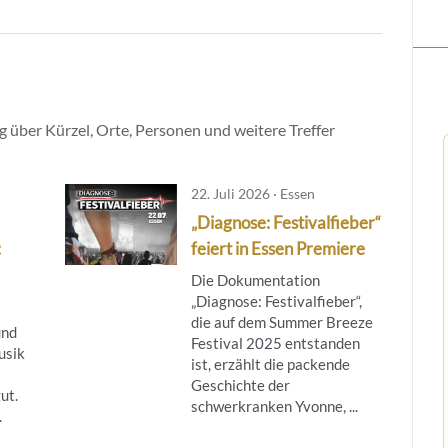
 über Kürzel, Orte, Personen und weitere Treffer
22. Juli 2026 · Essen
„Diagnose: Festivalfieber“
:
feiert in Essen Premiere
Die Dokumentation
„Diagnose: Festivalfieber“,
die auf dem Summer Breeze
und
Festival 2025 entstanden
usik
ist, erzählt die packende
Geschichte der
ut.
schwerkranken Yvonne, ...
.