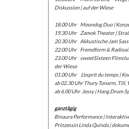
Diskussion | auf der Wiese
18.00 Uhr Moondog Duo | Konze
19.30 Uhr Zamok Theater | Straß
20.30 Uhr Akkustische Jam Sass
22.00 Uhr Fremdform & Radioaisle
23.00 Uhr sweetSixteen Flimclub 
der Wiese
01.00 Uhr L’esprit du temps | Kon
ab 02.30 Uhr Thury Tonarm, Till, 
ab 6.00 Uhr Jessy | Hang Drum Spi
ganztägig
Binaura Performance | Interaktive
Prinzessin Linda Quinda | dokumen