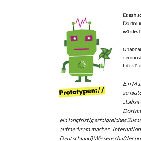
Es sah s
Dortmun
würde. D
Unabhän
demonstr
Infos üb
Ein Mul
so laut
„Labsa 
Dortmu
ein langfristig erfolgreiches Z
aufmerksam machen. Internationa
Deutschland) Wissenschaftler un