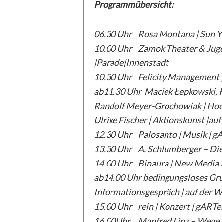
Programmübersicht:
06.30 Uhr Rosa Montana | Sun Yog
10.00 Uhr Zamok Theater & Juge
|Parade|Innenstadt
10.30 Uhr Felicity Management |
ab11.30 Uhr Maciek Łepkowski, 
Randolf Meyer-Grochowiak | H
Ulrike Fischer | Aktionskunst |au
12.30 Uhr Palosanto | Musik | 
13.30 Uhr A. Schlumberger – Die W
14.00 Uhr Binaura | New Media P
ab14.00 Uhr bedingungsloses G
Informationsgespräch | auf der W
15.00 Uhr rein | Konzert | gART
16.00Uhr Manfred Linz – Wege zu