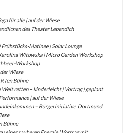
a für alle | auf der Wiese
ndlichen des Theater Lebendich
 Frühstücks-Matinee | Solar Lounge
Karolina Witowska | Micro Garden Workshop
ochbeet-Workshop
f der Wiese
gARTen Bühne
elt retten – kinderleicht | Vortrag | geplant
erformance | auf der Wiese
rundeinkommen – Bürgerinitiative Dortmund
iese
en Bühne
 einer sauberen Energie | Vortrag mit