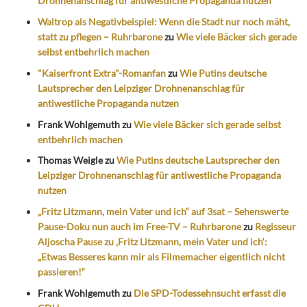
Drohnenanschlag für antiwestliche Propaganda nutzen
Waltrop als Negativbeispiel: Wenn die Stadt nur noch mäht,
statt zu pflegen – Ruhrbarone
zu
Wie viele Bäcker sich gerade
selbst entbehrlich machen
"Kaiserfront Extra"-Romanfan
zu
Wie Putins deutsche
Lautsprecher den Leipziger Drohnenanschlag für
antiwestliche Propaganda nutzen
Frank Wohlgemuth
zu
Wie viele Bäcker sich gerade selbst
entbehrlich machen
Thomas Weigle
zu
Wie Putins deutsche Lautsprecher den
Leipziger Drohnenanschlag für antiwestliche Propaganda
nutzen
„Fritz Litzmann, mein Vater und ich“ auf 3sat – Sehenswerte
Pause-Doku nun auch im Free-TV – Ruhrbarone
zu
Regisseur
Aljoscha Pause zu ‚Fritz Litzmann, mein Vater und ich‘:
„Etwas Besseres kann mir als Filmemacher eigentlich nicht
passieren!“
Frank Wohlgemuth
zu
Die SPD-Todessehnsucht erfasst die