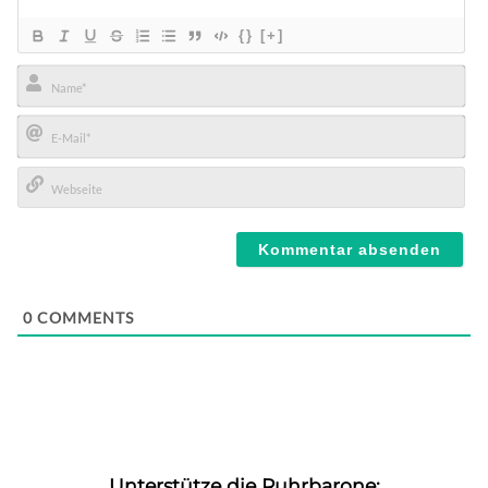
{}
[+]
Name*
E-
Mail*
Webseite
0
COMMENTS
Unterstütze die Ruhrbarone: