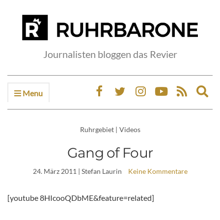
Journalisten bloggen das Revier
Menu
Ex
sea
fo
Ruhrgebiet
|
Videos
Gang of Four
24. März 2011
| Stefan Laurin
Keine Kommentare
[youtube 8HIcooQDbME&feature=related]