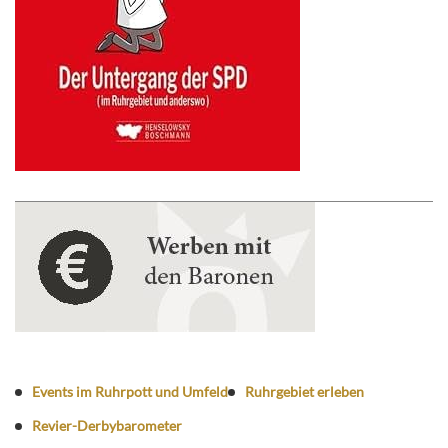
Events im Ruhrpott und Umfeld
Ruhrgebiet erleben
Revier-Derbybarometer