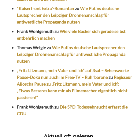
"Kaiserfront Extra"-Romanfan
zu
Wie Putins deutsche
Lautsprecher den Leipziger Drohnenanschlag für
antiwestliche Propaganda nutzen
Frank Wohlgemuth
zu
Wie viele Bäcker sich gerade selbst
entbehrlich machen
Thomas Weigle
zu
Wie Putins deutsche Lautsprecher den
Leipziger Drohnenanschlag für antiwestliche Propaganda
nutzen
„Fritz Litzmann, mein Vater und ich“ auf 3sat – Sehenswerte
Pause-Doku nun auch im Free-TV – Ruhrbarone
zu
Regisseur
Aljoscha Pause zu ‚Fritz Litzmann, mein Vater und ich‘:
„Etwas Besseres kann mir als Filmemacher eigentlich nicht
passieren!“
Frank Wohlgemuth
zu
Die SPD-Todessehnsucht erfasst die
CDU
Aktuell oft gelesen