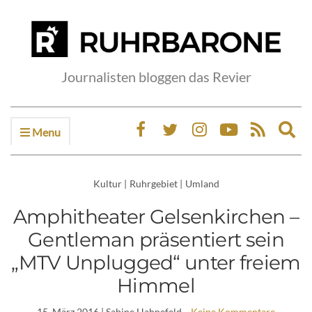
Journalisten bloggen das Revier
Menu
Ex
sea
fo
Kultur
|
Ruhrgebiet
|
Umland
Amphitheater Gelsenkirchen –
Gentleman präsentiert sein
„MTV Unplugged“ unter freiem
Himmel
15. März 2016
| Sabine Hahnefeld
Keine Kommentare