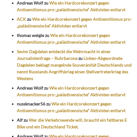
Andreas Wolf
zu
Wie ein Hardcorekonzert gegen
Antisemitismus pro-„palästinensische“ Aktivisten entlarvt
ACK
zu
Wie ein Hardcorekonzert gegen Antisemitismus pro-
„palästinensische“ Aktivisten entlarvt
thomas weigle
zu
Wie ein Hardcorekonzert gegen
Antisemitismus pro-„palästinensische“ Aktivisten entlarvt
Sevim Dağdelen entdeckt die Wehrmacht in einer
Journalistenfrage – Ruhrbarone
zu
Linken-Abgeordnete
Dagdelen beklagt mangelnde Souveränität Deutschlands und
nennt Russlands Angriffskrieg einen Stellvertreterkrieg des
Westens
Andreas Wolf
zu
Wie ein Hardcorekonzert gegen
Antisemitismus pro-„palästinensische“ Aktivisten entlarvt
nussknacker56
zu
Wie ein Hardcorekonzert gegen
Antisemitismus pro-„palästinensische“ Aktivisten entlarvt
Alf
zu
Wer die Verkehrswende will, braucht ein faltbares E
Bike und ein Deutschland Ticket.
Andreas Wolf
zu
Wie ein Hardcorekonzert gegen