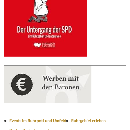
Events im Ruhrpott und Umfeld
Ruhrgebiet erleben