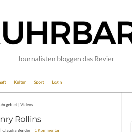
Journalisten bloggen das Revier
aft
Kultur
Sport
Login
uhrgebiet
|
Videos
nry Rollins
| Claudia Bender
1 Kommentar