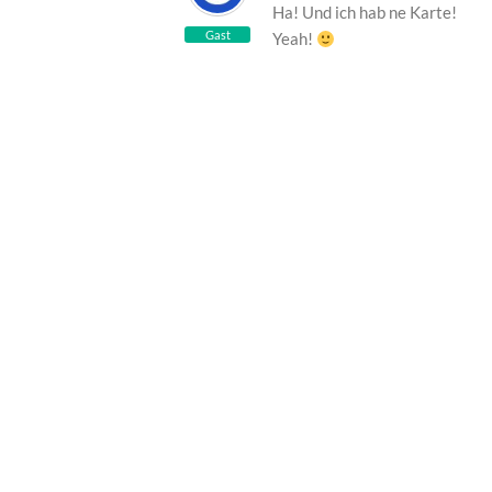
Ha! Und ich hab ne Karte!
Gast
Yeah!