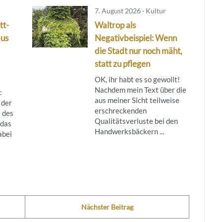
7. August 2026 · Kultur
tt-
Waltrop als
aus
Negativbeispiel: Wenn
die Stadt nur noch mäht,
statt zu pflegen
OK, ihr habt es so gewollt!
Nachdem mein Text über die
:
aus meiner Sicht teilweise
 der
erschreckenden
 des
Qualitätsverluste bei den
das
Handwerksbäckern ...
abei
Nächster Beitrag