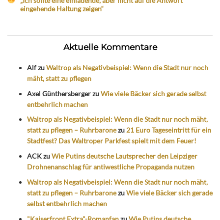
„Ich sollte eine einladende, aber nicht auf die Antwort
eingehende Haltung zeigen“
Aktuelle Kommentare
Alf
zu
Waltrop als Negativbeispiel: Wenn die Stadt nur noch
mäht, statt zu pflegen
Axel Günthersberger
zu
Wie viele Bäcker sich gerade selbst
entbehrlich machen
Waltrop als Negativbeispiel: Wenn die Stadt nur noch mäht,
statt zu pflegen – Ruhrbarone
zu
21 Euro Tageseintritt für ein
Stadtfest? Das Waltroper Parkfest spielt mit dem Feuer!
ACK
zu
Wie Putins deutsche Lautsprecher den Leipziger
Drohnenanschlag für antiwestliche Propaganda nutzen
Waltrop als Negativbeispiel: Wenn die Stadt nur noch mäht,
statt zu pflegen – Ruhrbarone
zu
Wie viele Bäcker sich gerade
selbst entbehrlich machen
"Kaiserfront Extra"-Romanfan
zu
Wie Putins deutsche