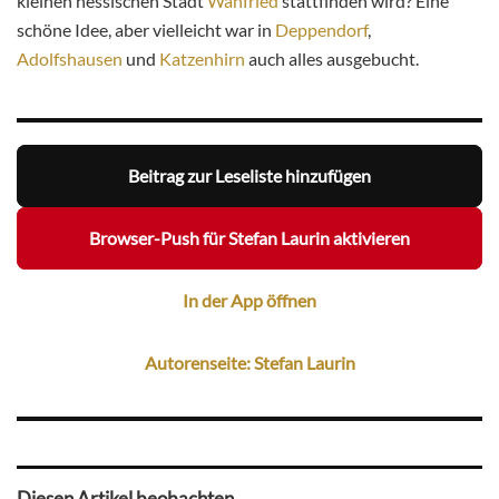
kleinen hessischen Stadt
Wanfried
stattfinden wird? Eine
schöne Idee, aber vielleicht war in
Deppendorf
,
Adolfshausen
und
Katzenhirn
auch alles ausgebucht.
Beitrag zur Leseliste hinzufügen
Browser-Push für Stefan Laurin aktivieren
In der App öffnen
Autorenseite: Stefan Laurin
Diesen Artikel beobachten