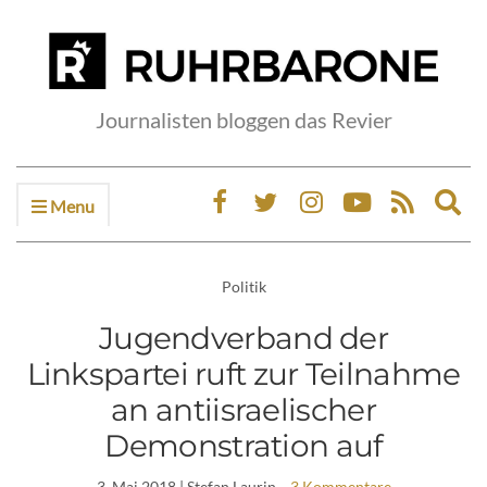
Journalisten bloggen das Revier
Menu
Ex
sea
fo
Politik
Jugendverband der
Linkspartei ruft zur Teilnahme
an antiisraelischer
Demonstration auf
3. Mai 2018
| Stefan Laurin
3 Kommentare