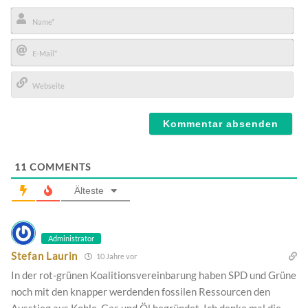
Name*
E-
Mail*
Webseite
11
COMMENTS
Älteste
Administrator
Stefan Laurin
10 Jahre vor
In der rot-grünen Koalitionsvereinbarung haben SPD und Grüne
noch mit den knapper werdenden fossilen Ressourcen den
Ausstieg aus Kohle, Gas und Öl begründet. Ich denke mal die