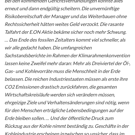
Bei den kommenden Gerichtsverhandlungen könnte alles
erneut und dann endgültig scheitern. Die unvernünftige
Risikobereitschaft der Manager und das Weiterbauen ohne
Rechtssicherheit hätten weites Geld verzockt. Die rasante
Talfahrt der E.ON Aktie bekäme sicher noch mehr Schwung.
… Das Ende des fossilen Zeitalters kommt viel schneller, als
wir alle gedacht haben. Die umfangreichen
Sachstandsberichte im Rahmen der Klimarahmenkonvention
lassen keine Zweifel mehr daran: Mehr als Dreiviertel der Öl-,
Gas- und Kohlevorräte muss die Menschheit in der Erde
belassen. Die reichen Industriestaaten müssen als erste ihre
CO2 Emissionen drastisch zurückfahren, die gesamten
Wirtschaftskreisläufe werden sich verändern müssen,
ehrgeizige Ziele und Verhaltensänderungen sind nötig, wenn
für den Menschen erträgliche Lebensbedingungen auf der
Erde bleiben sollen. … Und der öffentliche Druck zum
Rückzug aus der Kohle nimmt beständig zu. Geschäfte in der
Kohleindustrie erscheinen inzwischen so unsicher, dass im