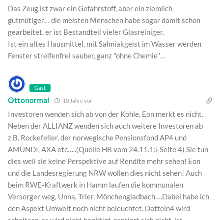
Das Zeug ist zwar ein Gefahrstoff, aber ein ziemlich
gutmütiger… die meisten Menschen habe sogar damit schon
gearbeitet, er ist Bestandteil vieler Glasreiniger.
Ist ein altes Hausmittel, mit Salmiakgeist im Wasser werden
Fenster streifenfrei sauber, ganz "ohne Chemie"…
Gast
Ottonormal
10 Jahre vor
Investoren wenden sich ab von der Kohle. Eon merkt es nicht.
Neben der ALLIANZ wenden sich auch weitere Investoren ab
z.B. Rockefeller, der norwegische Pensionsfond AP4 und
AMUNDI, AXA etc…..(Quelle HB vom 24.11.15 Seite 4) Sie tun
dies weil sie keine Perspektive auf Rendite mehr sehen! Eon
und die Landesregierung NRW wollen dies nicht sehen! Auch
beim RWE-Kraftwerk in Hamm laufen die kommunalen
Versorger weg, Unna, Trier, Mönchengladbach….Dabei habe ich
den Aspekt Umwelt noch nicht beleuchtet. Datteln4 wird
scheitern, es wird nicht benötigt, rentiert sich nicht, ist