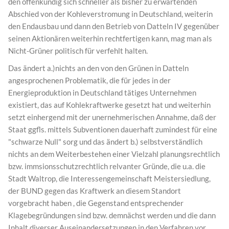
den offenkundig sich schneller als bisher zu erwartenden
Abschied von der Kohleverstromung in Deutschland, weiterin
den Endausbau und dann den Betrieb von Datteln IV gegenüber
seinen Aktionären weiterhin rechtfertigen kann, mag man als
Nicht-Grüner politisch für verfehlt halten.
Das ändert a.)nichts an den von den Grünen in Datteln
angesprochenen Problematik, die für jedes in der
Energieproduktion in Deutschland tätiges Unternehmen
existiert, das auf Kohlekraftwerke gesetzt hat und weiterhin
setzt einhergend mit der unernehmerischen Annahme, daß der
Staat ggfls. mittels Subventionen dauerhaft zumindest für eine
"schwarze Null" sorg und das ändert b.) selbstverständlich
nichts an dem Weiterbestehen einer Vielzahl planungsrechtlich
bzw. immsionsschutzrechtlich relvanter Gründe, die u.a. die
Stadt Waltrop, die Interessengemeinschaft Meistersiedlung,
der BUND gegen das Kraftwerk an diesem Standort
vorgebracht haben , die Gegenstand entsprechender
Klagebegründungen sind bzw. demnächst werden und die dann
Inhalt diverser Auseinandersetzungen in den Verfahren vor