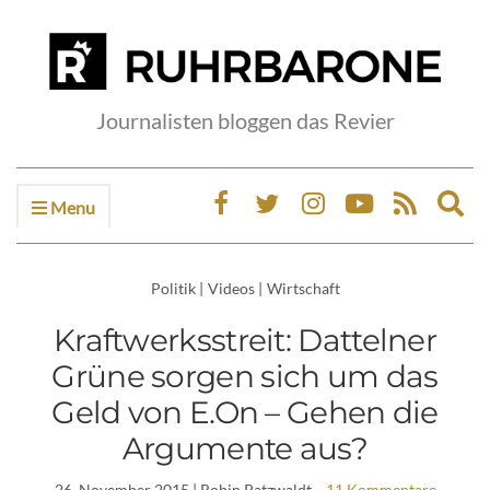
Journalisten bloggen das Revier
Menu
Ex
sea
fo
Politik
|
Videos
|
Wirtschaft
Kraftwerksstreit: Dattelner
Grüne sorgen sich um das
Geld von E.On – Gehen die
Argumente aus?
26. November 2015
| Robin Patzwaldt
11 Kommentare