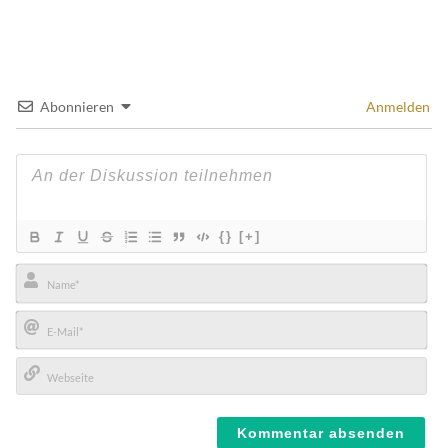
Abonnieren
Anmelden
{}
[+]
Name*
E-
Mail*
Webseite