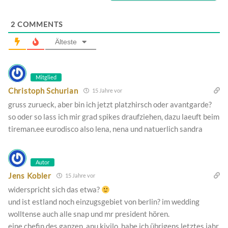
2
COMMENTS
Älteste
Mitglied
Christoph Schurian
15 Jahre vor
gruss zurueck, aber bin ich jetzt platzhirsch oder avantgarde?
so oder so lass ich mir grad spikes draufziehen, dazu laeuft beim
tireman.ee eurodisco also lena, nena und natuerlich sandra
Autor
Jens Kobler
15 Jahre vor
widerspricht sich das etwa?
und ist estland noch einzugsgebiet von berlin? im wedding
wolltense auch alle snap und mr president hören.
eine chefin des ganzen, anu kivilo, habe ich übrigens letztes jahr