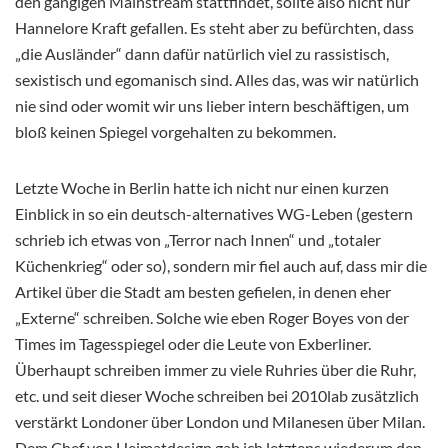
den gängigen Mainstream stattfindet, sollte also nicht nur
Hannelore Kraft gefallen. Es steht aber zu befürchten, dass
„die Ausländer“ dann dafür natürlich viel zu rassistisch,
sexistisch und egomanisch sind. Alles das, was wir natürlich
nie sind oder womit wir uns lieber intern beschäftigen, um
bloß keinen Spiegel vorgehalten zu bekommen.
Letzte Woche in Berlin hatte ich nicht nur einen kurzen
Einblick in so ein deutsch-alternatives WG-Leben (gestern
schrieb ich etwas von „Terror nach Innen“ und „totaler
Küchenkrieg“ oder so), sondern mir fiel auch auf, dass mir die
Artikel über die Stadt am besten gefielen, in denen eher
„Externe“ schreiben. Solche wie eben Roger Boyes von der
Times im Tagesspiegel oder die Leute von Exberliner.
Überhaupt schreiben immer zu viele Ruhries über die Ruhr,
etc. und seit dieser Woche schreiben bei 2010lab zusätzlich
verstärkt Londoner über London und Milanesen über Milan.
Dem Chef von Heimatdesign gab ich letztens wiederum den