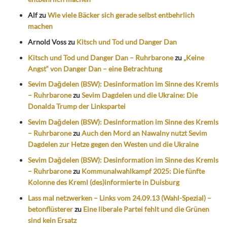
Alf
zu
Wie viele Bäcker sich gerade selbst entbehrlich
machen
Arnold Voss
zu
Kitsch und Tod und Danger Dan
Kitsch und Tod und Danger Dan – Ruhrbarone
zu
„Keine
Angst“ von Danger Dan – eine Betrachtung
Sevim Dağdelen (BSW): Desinformation im Sinne des Kremls
– Ruhrbarone
zu
Sevim Dagdelen und die Ukraine: Die
Donalda Trump der Linkspartei
Sevim Dağdelen (BSW): Desinformation im Sinne des Kremls
– Ruhrbarone
zu
Auch den Mord an Nawalny nutzt Sevim
Dagdelen zur Hetze gegen den Westen und die Ukraine
Sevim Dağdelen (BSW): Desinformation im Sinne des Kremls
– Ruhrbarone
zu
Kommunalwahlkampf 2025: Die fünfte
Kolonne des Kreml (des)informierte in Duisburg
Lass mal netzwerken – Links vom 24.09.13 (Wahl-Spezial) –
betonflüsterer
zu
Eine liberale Partei fehlt und die Grünen
sind kein Ersatz