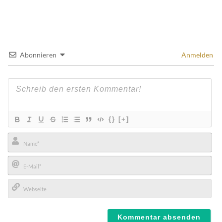
Abonnieren
Anmelden
{}
[+]
Name*
E-
Mail*
Webseite