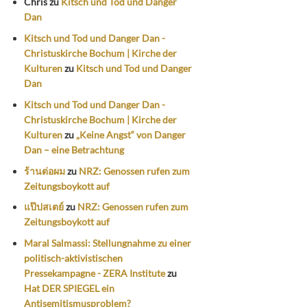
Chris
zu
Kitsch und Tod und Danger
Dan
Kitsch und Tod und Danger Dan -
Christuskirche Bochum | Kirche der
Kulturen
zu
Kitsch und Tod und Danger
Dan
Kitsch und Tod und Danger Dan -
Christuskirche Bochum | Kirche der
Kulturen
zu
„Keine Angst“ von Danger
Dan – eine Betrachtung
ร้านต่อผม
zu
NRZ: Genossen rufen zum
Zeitungsboykott auf
แป๊ปสเตย์
zu
NRZ: Genossen rufen zum
Zeitungsboykott auf
Maral Salmassi: Stellungnahme zu einer
politisch-aktivistischen
Pressekampagne - ZERA Institute
zu
Hat DER SPIEGEL ein
Antisemitismusproblem?