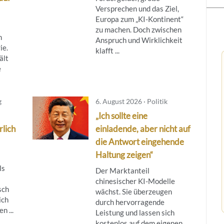
Versprechen und das Ziel,
Europa zum „KI-Kontinent“
zu machen. Doch zwischen
n
Anspruch und Wirklichkeit
ie.
klafft ...
ält
e
g
6. August 2026 · Politik
„Ich sollte eine
rlich
einladende, aber nicht auf
die Antwort eingehende
Haltung zeigen“
ls
Der Marktanteil
chinesischer KI-Modelle
sch
wächst. Sie überzeugen
ich
durch hervorragende
n ...
Leistung und lassen sich
kostenlos auf dem eigenen