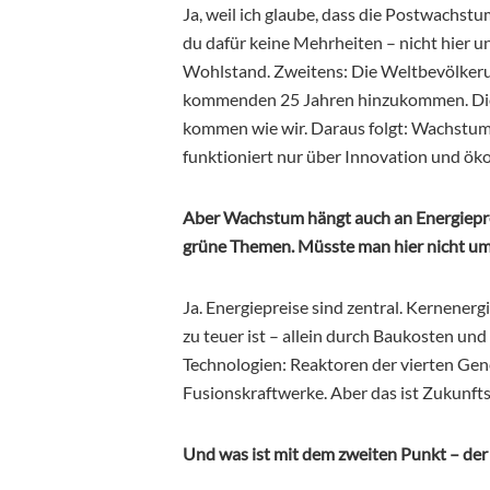
Ja, weil ich glaube, dass die Postwachst
du dafür keine Mehrheiten – nicht hier u
Wohlstand. Zweitens: Die Weltbevölkeru
kommenden 25 Jahren hinzukommen. Die 
kommen wie wir. Daraus folgt: Wachstum 
funktioniert nur über Innovation und ök
Aber Wachstum hängt auch an Energieprei
grüne Themen. Müsste man hier nicht u
Ja. Energiepreise sind zentral. Kernenergie
zu teuer ist – allein durch Baukosten u
Technologien: Reaktoren der vierten Gene
Fusionskraftwerke. Aber das ist Zukunftsm
Und was ist mit dem zweiten Punkt – der