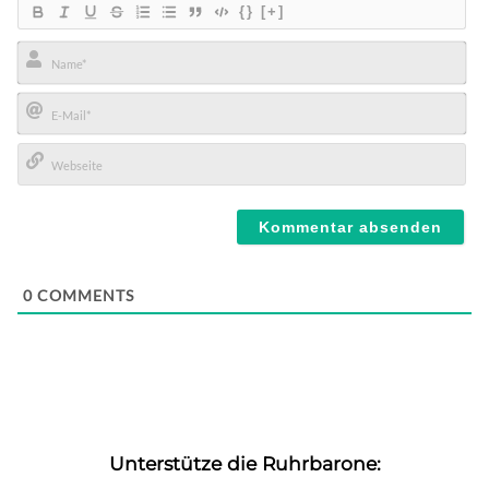
{}
[+]
Name*
E-
Mail*
Webseite
0
COMMENTS
Unterstütze die Ruhrbarone: