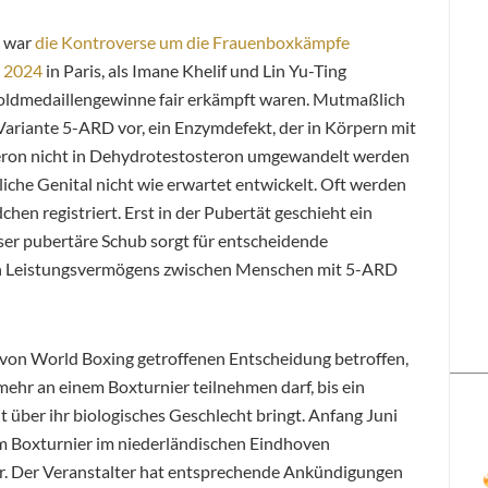
t war
die Kontroverse um die Frauenboxkämpfe
 2024
in Paris, als Imane Khelif und Lin Yu-Ting
oldmedaillengewinne fair erkämpft waren. Mutmaßlich
-Variante 5-ARD vor, ein Enzymdefekt, der in Körpern mit
ron nicht in Dehydrotestosteron umgewandelt werden
liche Genital nicht wie erwartet entwickelt. Oft werden
en registriert. Erst in der Pubertät geschieht ein
er pubertäre Schub sorgt für entscheidende
hen Leistungsvermögens zwischen Menschen mit 5-ARD
r von World Boxing getroffenen Entscheidung betroffen,
mehr an einem Boxturnier teilnehmen darf, bis ein
it über ihr biologisches Geschlecht bringt. Anfang Juni
nem Boxturnier im niederländischen Eindhoven
hr. Der Veranstalter hat entsprechende Ankündigungen