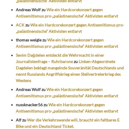
„palästinensische“ Aktivisten entlarvt
Andreas Wolf
zu
Wie ein Hardcorekonzert gegen
Antisemitismus pro-„palästinensische“ Aktivisten entlarvt
ACK
zu
Wie ein Hardcorekonzert gegen Antisemitismus pro-
„palästinensische“ Aktivisten entlarvt
thomas weigle
zu
Wie ein Hardcorekonzert gegen
Antisemitismus pro-„palästinensische“ Aktivisten entlarvt
Sevim Dağdelen entdeckt die Wehrmacht in einer
Journalistenfrage – Ruhrbarone
zu
Linken-Abgeordnete
Dagdelen beklagt mangelnde Souveränität Deutschlands und
nennt Russlands Angriffskrieg einen Stellvertreterkrieg des
Westens
Andreas Wolf
zu
Wie ein Hardcorekonzert gegen
Antisemitismus pro-„palästinensische“ Aktivisten entlarvt
nussknacker56
zu
Wie ein Hardcorekonzert gegen
Antisemitismus pro-„palästinensische“ Aktivisten entlarvt
Alf
zu
Wer die Verkehrswende will, braucht ein faltbares E
Bike und ein Deutschland Ticket.