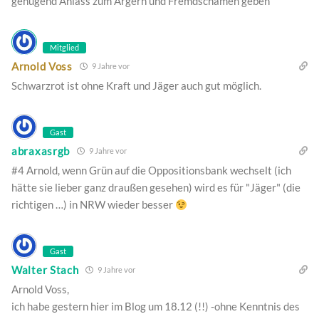
genügend Anlass zum Ärgern und Fremdschämen geben
Mitglied
Arnold Voss
9 Jahre vor
Schwarzrot ist ohne Kraft und Jäger auch gut möglich.
Gast
abraxasrgb
9 Jahre vor
#4 Arnold, wenn Grün auf die Oppositionsbank wechselt (ich
hätte sie lieber ganz draußen gesehen) wird es für "Jäger" (die
richtigen …) in NRW wieder besser
Gast
Walter Stach
9 Jahre vor
Arnold Voss,
ich habe gestern hier im Blog um 18.12 (!!) -ohne Kenntnis des