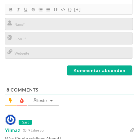
{}
[+]
Name*
E-
Mail*
Webseite
8
COMMENTS
Älteste
Gast
Yilmaz
9 Jahre vor
Was für ein schöner Abend !