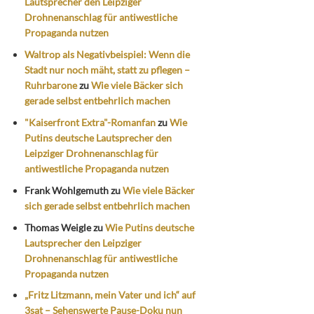
Lautsprecher den Leipziger
Drohnenanschlag für antiwestliche
Propaganda nutzen
Waltrop als Negativbeispiel: Wenn die
Stadt nur noch mäht, statt zu pflegen –
Ruhrbarone
zu
Wie viele Bäcker sich
gerade selbst entbehrlich machen
"Kaiserfront Extra"-Romanfan
zu
Wie
Putins deutsche Lautsprecher den
Leipziger Drohnenanschlag für
antiwestliche Propaganda nutzen
Frank Wohlgemuth
zu
Wie viele Bäcker
sich gerade selbst entbehrlich machen
Thomas Weigle
zu
Wie Putins deutsche
Lautsprecher den Leipziger
Drohnenanschlag für antiwestliche
Propaganda nutzen
„Fritz Litzmann, mein Vater und ich“ auf
3sat – Sehenswerte Pause-Doku nun