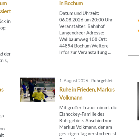
hum
in Bochum
siert
Datum und Uhrzeit:
06.08.2026 um 20:00 Uhr
ück in
Veranstalter: Bahnhof
top:
Langendreer Adresse:
Wallbaumweg 108 Ort:
44894 Bochum Weitere
Infos zur Veranstaltung ...
d der
nis,
1. August 2026 · Ruhrgebiet
as
Ruhe in Frieden, Markus
Volkmann
Mit großer Trauer nimmt die
Eishockey-Familie des
ga
Ruhrgebiets Abschied von
Markus Volkmann, der am
son
gestrigen Tag verstorben ist.
it