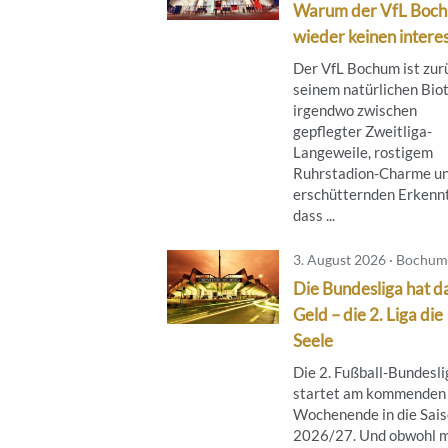
Warum der VfL Boc
wieder keinen interes
Der VfL Bochum ist zur
seinem natürlichen Bio
irgendwo zwischen
gepflegter Zweitliga-
Langeweile, rostigem
Ruhrstadion-Charme un
erschütternden Erkennt
dass ...
3. August 2026 · Bochum
Die Bundesliga hat d
Geld – die 2. Liga die
Seele
Die 2. Fußball-Bundesli
startet am kommenden
Wochenende in die Sai
2026/27. Und obwohl m