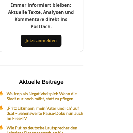
Immer informiert bleiben:
Aktuelle Texte, Analysen und
Kommentare direkt ins
Postfach.
Jetzt anmelden
Aktuelle Beiträge
Waltrop als Negativbeispiel: Wenn die
Stadt nur noch mäht, statt zu pflegen
„Fritz Litzmann, mein Vater und ich“ auf
3sat – Sehenswerte Pause-Doku nun auch
im Free-TV
Wie Putins deutsche Lautsprecher den
Leipziger Drohnenanschlag für