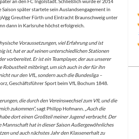
päter an den FC Ingolstadt. Schließlich wurde er 2014
ne Saison später startete sein Auslandsengagement in
 SpVgg Greuther Fürth und Eintracht Braunschweig unter
nn dann in Karlsruhe höchst erfolgreich.
ysische Voraussetzungen, viel Erfahrung und ist
ig ist, hat er auf seinen unterschiedlichen Stationen
er vorbereitet. Er ist ein Teamplayer, der aus unserer
 Robustheit mitbringt, um sich auch in der für ihn
cht nur den VfL, sondern auch die Bundesliga –
ielorz, Geschäftsführer Sport beim VfL Bochum 1848.
derungen, die durch den Vereinswechsel zum VfL und die
f mich zukommen“,
sagt Philipp Hofmann
. „Auch die
 habe dort einen Großteil meiner Jugend verbracht. Der
ie Mannschaft hat in dieser Saison Außergewöhnliches
usetzen und auch nächstes Jahr den Klassenerhalt zu