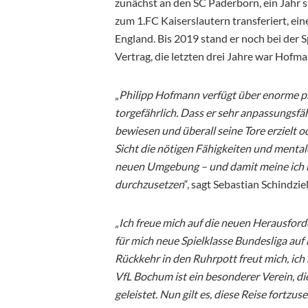
zunächst an den SC Paderborn, ein Jahr s
zum 1.FC Kaiserslautern transferiert, ei
England. Bis 2019 stand er noch bei der
Vertrag, die letzten drei Jahre war Hofma
„
Philipp Hofmann verfügt über enorme ph
torgefährlich. Dass er sehr anpassungsfäh
bewiesen und überall seine Tore erzielt od
Sicht die nötigen Fähigkeiten und mentale
neuen Umgebung – und damit meine ich ni
durchzusetzen
“, sagt Sebastian Schindz
„Ich freue mich auf die neuen Herausfor
für mich neue Spielklasse Bundesliga au
Rückkehr in den Ruhrpott freut mich, ich
VfL Bochum ist ein besonderer Verein, d
geleistet. Nun gilt es, diese Reise fortz