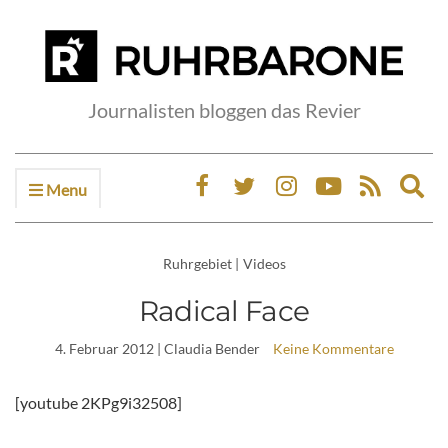
Journalisten bloggen das Revier
Menu
Ex
sea
fo
Ruhrgebiet
|
Videos
Radical Face
4. Februar 2012
| Claudia Bender
Keine Kommentare
[youtube 2KPg9i32508]