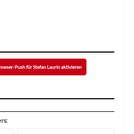
owser-Push für Stefan Laurin aktivieren
rs: