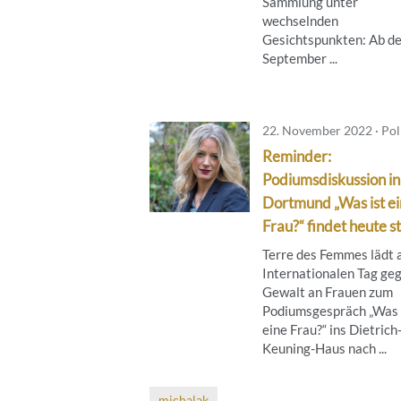
Sammlung unter
wechselnden
Gesichtspunkten: Ab de
September ...
22. November 2022 · Poli
Reminder:
Podiumsdiskussion in
Dortmund „Was ist e
Frau?“ findet heute st
Terre des Femmes lädt
Internationalen Tag ge
Gewalt an Frauen zum
Podiumsgespräch „Was 
eine Frau?“ ins Dietrich
Keuning-Haus nach ...
michalak