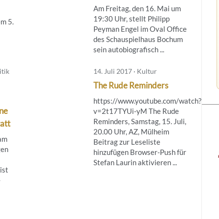
Am Freitag, den 16. Mai um
19:30 Uhr, stellt Philipp
m 5.
Peyman Engel im Oval Office
des Schauspielhaus Bochum
sein autobiografisch ...
tik
14. Juli 2017 · Kultur
The Rude Reminders
https://www.youtube.com/watch?
ine
v=2t17TYUi-yM The Rude
Reminders, Samstag, 15. Juli,
att
20.00 Uhr, AZ, Mülheim
 am
Beitrag zur Leseliste
gen
hinzufügen Browser-Push für
Stefan Laurin aktivieren ...
ist
-