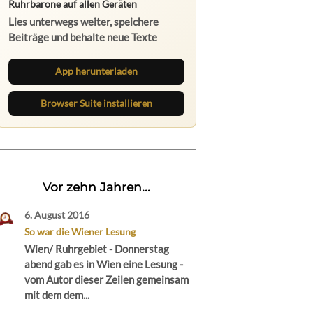
Ruhrbarone auf allen Geräten
Lies unterwegs weiter, speichere
Beiträge und behalte neue Texte
direkt im Browser im Blick.
App herunterladen
Browser Suite installieren
Vor zehn Jahren...
6. August 2016
So war die Wiener Lesung
Wien/ Ruhrgebiet - Donnerstag
abend gab es in Wien eine Lesung -
vom Autor dieser Zeilen gemeinsam
mit dem dem...