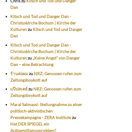
Chris
zu
Kitsch und Tod und Danger
Dan
Kitsch und Tod und Danger Dan -
Christuskirche Bochum | Kirche der
Kulturen
zu
Kitsch und Tod und Danger
Dan
Kitsch und Tod und Danger Dan -
Christuskirche Bochum | Kirche der
Kulturen
zu
„Keine Angst“ von Danger
Dan – eine Betrachtung
ร้านต่อผม
zu
NRZ: Genossen rufen zum
Zeitungsboykott auf
แป๊ปสเตย์
zu
NRZ: Genossen rufen zum
Zeitungsboykott auf
Maral Salmassi: Stellungnahme zu einer
politisch-aktivistischen
Pressekampagne - ZERA Institute
zu
Hat DER SPIEGEL ein
Antisemitismusproblem?