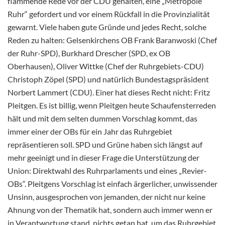
flammende Rede vor der CDU gehalten, eine „Metropole
Ruhr“ gefordert und vor einem Rückfall in die Provinzialität
gewarnt. Viele haben gute Gründe und jedes Recht, solche
Reden zu halten: Gelsenkirchens OB Frank Baranwoski (Chef
der Ruhr-SPD), Burkhard Drescher (SPD, ex OB
Oberhausen), Oliver Wittke (Chef der Ruhrgebiets-CDU)
Christoph Zöpel (SPD) und natürlich Bundestagspräsident
Norbert Lammert (CDU). Einer hat dieses Recht nicht: Fritz
Pleitgen. Es ist billig, wenn Pleitgen heute Schaufensterreden
hält und mit dem selten dummen Vorschlag kommt, das
immer einer der OBs für ein Jahr das Ruhrgebiet
repräsentieren soll. SPD und Grüne haben sich längst auf
mehr geeinigt und in dieser Frage die Unterstützung der
Union: Direktwahl des Ruhrparlaments und eines „Revier-
OBs“. Pleitgens Vorschlag ist einfach ärgerlicher, unwissender
Unsinn, ausgesprochen von jemanden, der nicht nur keine
Ahnung von der Thematik hat, sondern auch immer wenn er
in Verantwortung stand, nichts getan hat, um das Ruhrgebiet