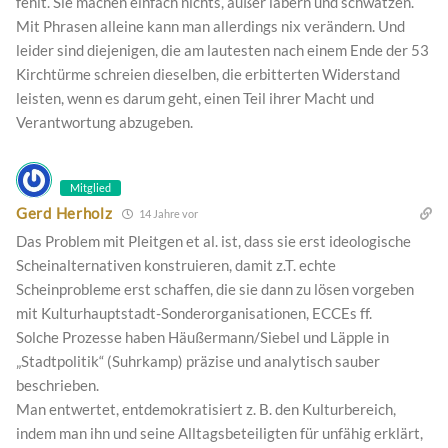
fehlt. Sie machen einfach nichts, außer labern und schwätzen.
Mit Phrasen alleine kann man allerdings nix verändern. Und
leider sind diejenigen, die am lautesten nach einem Ende der 53
Kirchtürme schreien dieselben, die erbitterten Widerstand
leisten, wenn es darum geht, einen Teil ihrer Macht und
Verantwortung abzugeben.
Mitglied
Gerd Herholz
14 Jahre vor
Das Problem mit Pleitgen et al. ist, dass sie erst ideologische
Scheinalternativen konstruieren, damit z.T. echte
Scheinprobleme erst schaffen, die sie dann zu lösen vorgeben
mit Kulturhauptstadt-Sonderorganisationen, ECCEs ff.
Solche Prozesse haben Häußermann/Siebel und Läpple in
„Stadtpolitik“ (Suhrkamp) präzise und analytisch sauber
beschrieben.
Man entwertet, entdemokratisiert z. B. den Kulturbereich,
indem man ihn und seine Alltagsbeteiligten für unfähig erklärt,