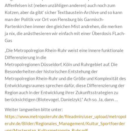
Affenfelsen ist (neben unzähligen anderen) auch noch zum
Kotzen, aber da gibt‘ sicher Textbaustein-Archive und so kann
man der Politik vor Ort von Flensburg bis Garmisch-
Partenkirchen immer den gleichen Mist andrehen, die merken
ja nix, die anästhesieren wir einfach mit einer Überdosis FLach-
Gas
„Die Metropolregion Rhein-Ruhr weist eine innere funktionale
Differenzierung in die
Metropolregionen Düsseldorf, Köln und Ruhrgebiet auf. Die
Besonderheiten der historischen Entstehung der
Metropolregion Rhein-Ruhr und die Größe und Komplexität des
Entwicklungsraumes sprechen dafür, diese Differenzierung der
Region auch in der Entwicklung ihrer Zukunftsstrategien zu
berücksichtigen (Blotevogel, Danielzyk).“ Ach so. Ja, dann …
Weiter langweilen bitte unter:
https://www.metropoleruhr.de/fileadmin/user_upload/metropol
eruhr.de/Bilder/Regionales_Management/Kultur_Sportfoerder
ung/Masterplan_Kulturmetropole_Ruhr.pdf