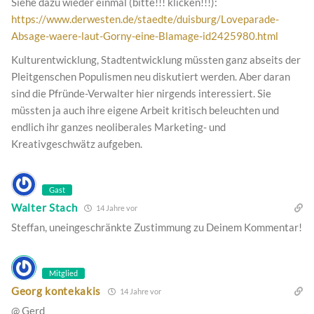
Siehe dazu wieder einmal (bitte!!! klicken!!!):
https://www.derwesten.de/staedte/duisburg/Loveparade-
Absage-waere-laut-Gorny-eine-Blamage-id2425980.html
Kulturentwicklung, Stadtentwicklung müssten ganz abseits der
Pleitgenschen Populismen neu diskutiert werden. Aber daran
sind die Pfründe-Verwalter hier nirgends interessiert. Sie
müssten ja auch ihre eigene Arbeit kritisch beleuchten und
endlich ihr ganzes neoliberales Marketing- und
Kreativgeschwätz aufgeben.
Gast
Walter Stach
14 Jahre vor
Steffan, uneingeschränkte Zustimmung zu Deinem Kommentar!
Mitglied
Georg kontekakis
14 Jahre vor
@ Gerd