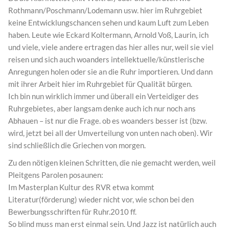
Rothmann/Poschmann/Lodemann usw. hier im Ruhrgebiet
keine Entwicklungschancen sehen und kaum Luft zum Leben
haben. Leute wie Eckard Koltermann, Arnold Voß, Laurin, ich
und viele, viele andere ertragen das hier alles nur, weil sie viel
reisen und sich auch woanders intellektuelle/künstlerische
Anregungen holen oder sie an die Ruhr importieren. Und dann
mit ihrer Arbeit hier im Ruhrgebiet für Qualität bürgen.
Ich bin nun wirklich immer und überall ein Verteidiger des
Ruhrgebietes, aber langsam denke auch ich nur noch ans
Abhauen – ist nur die Frage. ob es woanders besser ist (bzw.
wird, jetzt bei all der Umverteilung von unten nach oben). Wir
sind schließlich die Griechen von morgen.
Zu den nötigen kleinen Schritten, die nie gemacht werden, weil
Pleitgens Parolen posaunen:
Im Masterplan Kultur des RVR etwa kommt
Literatur(förderung) wieder nicht vor, wie schon bei den
Bewerbungsschriften für Ruhr.2010 ff.
So blind muss man erst einmal sein. Und Jazz ist natürlich auch