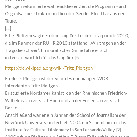
Pleitgen reformierte während dieser Zeit die Programm- und
Organisationsstruktur und hob den Sender Eins Live aus der
Taufe.
[…]
Fritz Pleitgen sagte zu dem Unglück bei der Loveparade 2010,
die im Rahmen der RUHR.2010 stattfand: „Wir tragen an der
Tragödie schwer“. Im moralischen Sinne fühle er sich
mitverantwortlich für das Unglück.[5]
https://de.wikipedia.org/wiki/Fritz_Pleitgen
Frederik Pleitgen ist der Sohn des ehemaligen WDR-
Intendanten Fritz Pleitgen.
Er studierte Nordamerikanistik an der Rheinischen Friedrich-
Wilhelms-Universität Bonn und an der Freien Universität
Berlin.
Anschließend war er ein Jahr an der School of Journalism der
New York University und erhielt 2004 ein Stipendium für das
Institute for Cultural Diplomacy in San Fernando Valley.[2]
2005 erhielt Pleitgen ein Arthur F. Burns Fellowship, das er am