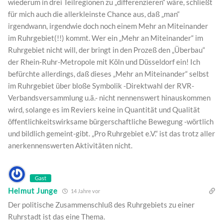
wiederum in drei Teilregionen zu „differenzieren“ wäre, schließt
für mich auch die allerkleinste Chance aus, daß „man“
irgendwann, irgendwie doch noch einem Mehr an Miteinander
im Ruhrgebiet(!!) kommt. Wer ein „Mehr an Miteinander“ im
Ruhrgebiet nicht will, der bringt in den Prozeß den „Überbau“
der Rhein-Ruhr-Metropole mit Köln und Düsseldorf ein! Ich
befürchte allerdings, daß dieses „Mehr an Miteinander“ selbst
im Ruhrgebiet über bloße Symbolik -Direktwahl der RVR-
Verbandsversammlung u.ä.- nicht nennenswert hinauskommen
wird, solange es im Reviers keine in Quantität und Qualität
öffentlichkeitswirksame bürgerschaftliche Bewegung -wörtlich
und bildlich gemeint-gibt. „Pro Ruhrgebiet e.V.“ ist das trotz aller
anerkennenswerten Aktivitäten nicht.
Gast
Helmut Junge
14 Jahre vor
Der politische Zusammenschluß des Ruhrgebiets zu einer
Ruhrstadt ist das eine Thema.