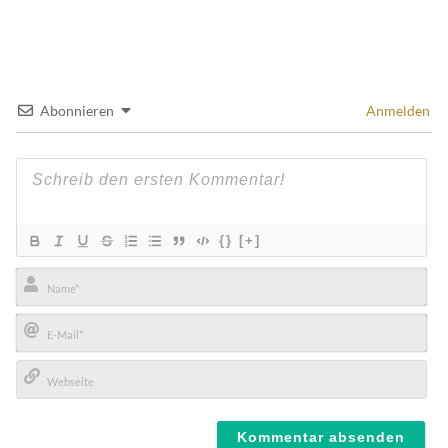
Abonnieren
Anmelden
{}
[+]
Name*
E-
Mail*
Webseite