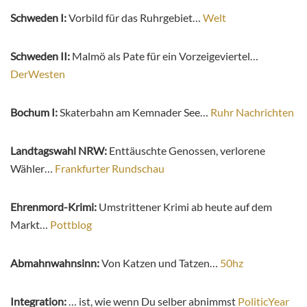
Schweden I:
Vorbild für das Ruhrgebiet…
Welt
Schweden II:
Malmö als Pate für ein Vorzeigeviertel…
DerWesten
Bochum I:
Skaterbahn am Kemnader See…
Ruhr Nachrichten
Landtagswahl NRW:
Enttäuschte Genossen, verlorene
Wähler…
Frankfurter Rundschau
Ehrenmord-Krimi:
Umstrittener Krimi ab heute auf dem
Markt…
Pottblog
Abmahnwahnsinn:
Von Katzen und Tatzen…
50hz
Integration:
… ist, wie wenn Du selber abnimmst
PoliticYear