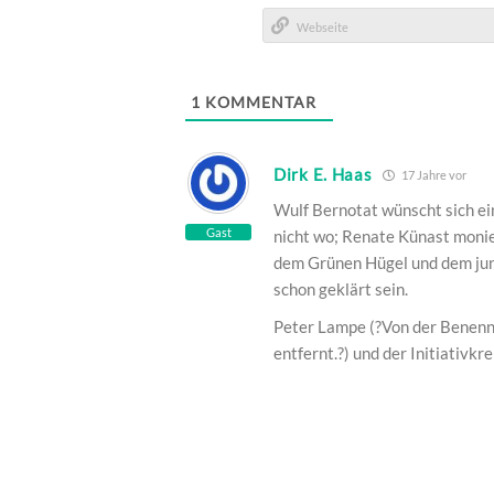
E-
Mail*
Webseite
1
KOMMENTAR
Dirk E. Haas
17 Jahre vor
Wulf Bernotat wünscht sich ei
Gast
nicht wo; Renate Künast monie
dem Grünen Hügel und dem jung
schon geklärt sein.
Peter Lampe (?Von der Benennu
entfernt.?) und der Initiativkr