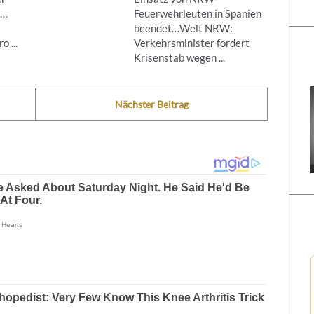
g…
Feuerwehrleuten in Spanien
beendet…Welt NRW:
 ...
Verkehrsminister fordert
Krisenstab wegen ...
Nächster Beitrag