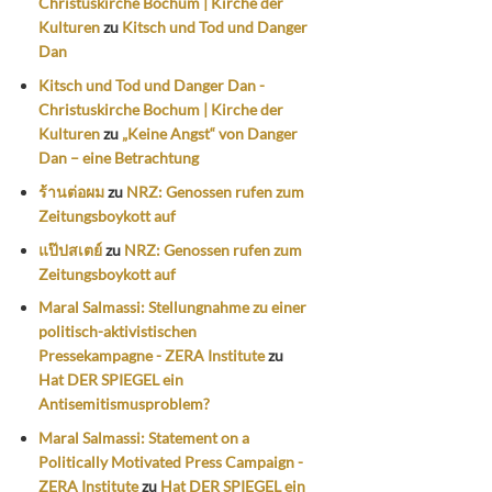
Christuskirche Bochum | Kirche der
Kulturen
zu
Kitsch und Tod und Danger
Dan
Kitsch und Tod und Danger Dan -
Christuskirche Bochum | Kirche der
Kulturen
zu
„Keine Angst“ von Danger
Dan – eine Betrachtung
ร้านต่อผม
zu
NRZ: Genossen rufen zum
Zeitungsboykott auf
แป๊ปสเตย์
zu
NRZ: Genossen rufen zum
Zeitungsboykott auf
Maral Salmassi: Stellungnahme zu einer
politisch-aktivistischen
Pressekampagne - ZERA Institute
zu
Hat DER SPIEGEL ein
Antisemitismusproblem?
Maral Salmassi: Statement on a
Politically Motivated Press Campaign -
ZERA Institute
zu
Hat DER SPIEGEL ein