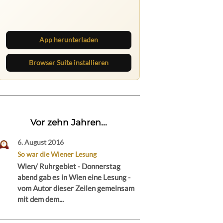
Neue Beiträge, Debatten und
Revierstoff: auf dem Handy mit der
App, am Rechner mit der Browser
Suite.
App herunterladen
Browser Suite installieren
Vor zehn Jahren...
6. August 2016
So war die Wiener Lesung
Wien/ Ruhrgebiet - Donnerstag
abend gab es in Wien eine Lesung -
vom Autor dieser Zeilen gemeinsam
mit dem dem...