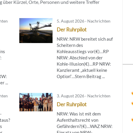
 über Kürzel, Orte, Personen und weitere Treffer
chten
5. August 2026 · Nachrichten
Der Ruhrpilot
NRW: NRW bereitet sich auf
Scheitern des
ins
Kohleausstiegs vor(€)…RP
:
NRW: Abschied von der
Kohle-Illusion(€)…RP NRW:
Kanzleramt „aktuell keine
NRW:
Option“…Stern Beitrag ...
r ...
chten
3. August 2026 · Nachrichten
Der Ruhrpilot
-
NRW: Was ist mit dem
taus?
Aufenthaltsrecht von
s
Gefährdern?(€)…WAZ NRW:
er
Einsatz von NRW-