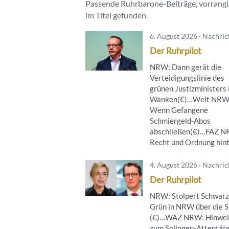
Passende Ruhrbarone-Beiträge, vorrangig
im Titel gefunden.
6. August 2026 · Nachri
Der Ruhrpilot
NRW: Dann gerät die
Verteidigungslinie des
grünen Justizministers 
Wanken(€)…Welt NRW
Wenn Gefangene
Schmiergeld-Abos
abschließen(€)…FAZ 
Recht und Ordnung hinte
4. August 2026 · Nachri
Der Ruhrpilot
NRW: Stolpert Schwarz
Grün in NRW über die S
(€)…WAZ NRW: Hinwei
zum Solingen-Attentät