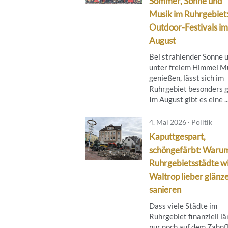
Sommer, Sonne und
Musik im Ruhrgebiet
Outdoor-Festivals im
August
Bei strahlender Sonne 
unter freiem Himmel M
genießen, lässt sich im
Ruhrgebiet besonders g
Im August gibt es eine ..
4. Mai 2026 · Politik
Kaputtgespart,
schöngefärbt: Waru
Ruhrgebietsstädte w
Waltrop lieber glänze
sanieren
Dass viele Städte im
Ruhrgebiet finanziell l
nur noch auf dem Zahnf