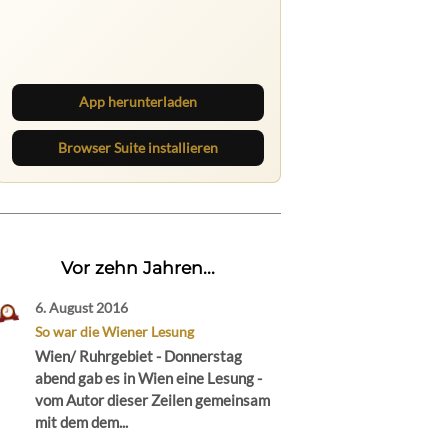
Nichts mehr verpassen
Die Ruhrbarone-App bringt den Blog
aufs Handy. Die Browser Suite hält
dich am Desktop auf dem Laufenden.
App herunterladen
Browser Suite installieren
Vor zehn Jahren...
6. August 2016
So war die Wiener Lesung
Wien/ Ruhrgebiet - Donnerstag
abend gab es in Wien eine Lesung -
vom Autor dieser Zeilen gemeinsam
mit dem dem...