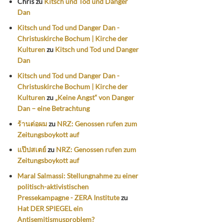
Chris
zu
Kitsch und Tod und Danger
Dan
Kitsch und Tod und Danger Dan -
Christuskirche Bochum | Kirche der
Kulturen
zu
Kitsch und Tod und Danger
Dan
Kitsch und Tod und Danger Dan -
Christuskirche Bochum | Kirche der
Kulturen
zu
„Keine Angst“ von Danger
Dan – eine Betrachtung
ร้านต่อผม
zu
NRZ: Genossen rufen zum
Zeitungsboykott auf
แป๊ปสเตย์
zu
NRZ: Genossen rufen zum
Zeitungsboykott auf
Maral Salmassi: Stellungnahme zu einer
politisch-aktivistischen
Pressekampagne - ZERA Institute
zu
Hat DER SPIEGEL ein
Antisemitismusproblem?