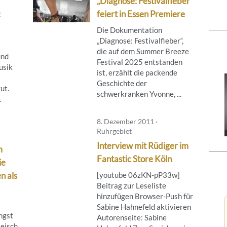
„Diagnose: Festivalfieber“
:
feiert in Essen Premiere
Die Dokumentation
„Diagnose: Festivalfieber“,
die auf dem Summer Breeze
und
Festival 2025 entstanden
usik
ist, erzählt die packende
Geschichte der
ut.
schwerkranken Yvonne, ...
.
8. Dezember 2011 ·
Ruhrgebiet
Interview mit Rüdiger im
m
Fantastic Store Köln
ie
n als
[youtube 06zKN-pP33w]
Beitrag zur Leseliste
hinzufügen Browser-Push für
Sabine Hahnefeld aktivieren
ängst
Autorenseite: Sabine
leisch