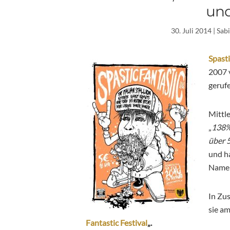
un
30. Juli 2014
| Sab
Spasti
2007 
geruf
Mittle
„
138%
über 
und h
Namen
In Zu
sie a
Fantastic Festival
„.