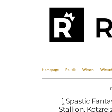
Homepage
Politik
Wissen
Wirtsch
D
[„Spastic Fantas
Stallion, Kotzre