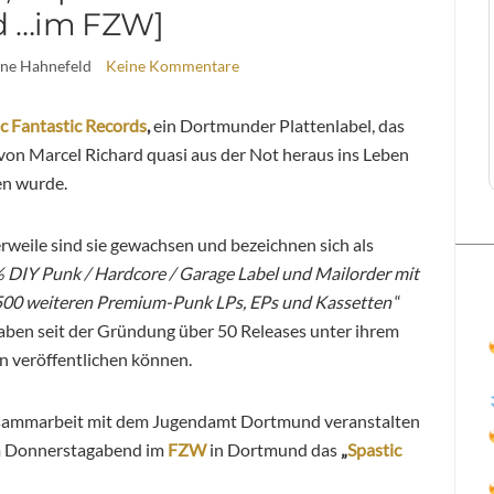
d …im FZW]
ine Hahnefeld
Keine Kommentare
c Fantastic Records
,
ein Dortmunder Plattenlabel, das
von Marcel Richard quasi aus der Not heraus ins Leben
en wurde.
rweile sind sie gewachsen und bezeichnen sich als
 DIY Punk / Hardcore / Garage Label und Mailorder mit
500 weiteren Premium-Punk LPs, EPs und Kassetten
“
aben seit der Gründung über 50 Releases unter ihrem
 veröffentlichen können.
sammarbeit mit dem Jugendamt Dortmund veranstalten
m Donnerstagabend im
FZW
in Dortmund das
„
Spastic