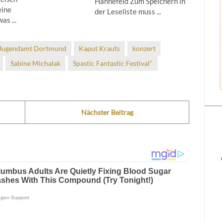
Hahnefeld Zum Speichern in
eine
der Leseliste muss ...
as ...
Jugendamt Dortmund
Kaput Krauts
konzert
Sabine Michalak
Spastic Fantastic Festival"
Nächster Beitrag