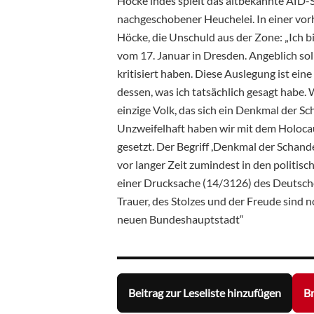
Höcke indes spielt das altbekannte AfD-
nachgeschobener Heuchelei. In einer vorh
Höcke, die Unschuld aus der Zone: „Ich b
vom 17. Januar in Dresden. Angeblich so
kritisiert haben. Diese Auslegung ist ei
dessen, was ich tatsächlich gesagt habe. 
einzige Volk, das sich ein Denkmal der Sc
Unzweifelhaft haben wir mit dem Holoca
gesetzt. Der Begriff ,Denkmal der Schande
vor langer Zeit zumindest in den politis
einer Drucksache (14/3126) des Deutsch
Trauer, des Stolzes und der Freude sind
neuen Bundeshauptstadt“
Beitrag zur Leseliste hinzufügen
Br