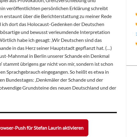
Spiel aus Provokation, Grenzverschiebung und
in veröffentlichten persönlichen Erklärung schreibt
in erstaunt über die Berichterstattung zu meiner Rede
ll ich dort das Holocaust-Gedenken der Deutschen
ne bösartige und bewusst verleumdende Interpretation
Wörtlich habe ich gesagt: ,Wir Deutschen sind das
hande in das Herz seiner Hauptstadt gepflanzt hat. (…)
ust-Mahnmal in Berlin unserer Schande ein Denkmal
‘ stammt übrigens gar nicht von mir, sondern ist schon
chen Sprachgebrauch eingegangen. So heißt es etwa in
en Bundestages: ,Denkmäler der Schande und der
 notwendige Grundsteine des neuen Deutschland und der
owser-Push für Stefan Laurin aktivieren