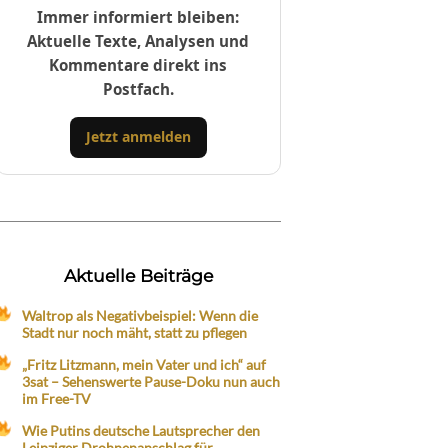
Immer informiert bleiben:
Aktuelle Texte, Analysen und
Kommentare direkt ins
Postfach.
Jetzt anmelden
Aktuelle Beiträge
Waltrop als Negativbeispiel: Wenn die
Stadt nur noch mäht, statt zu pflegen
„Fritz Litzmann, mein Vater und ich“ auf
3sat – Sehenswerte Pause-Doku nun auch
im Free-TV
Wie Putins deutsche Lautsprecher den
Leipziger Drohnenanschlag für