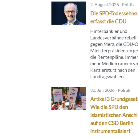
2. August 2026 · Politik
Die SPD-Todessehns
erfasst die CDU
Hinterbänkler und
Landesverbände rebell
gegen Merz, die CDU-O
Ministerpräsidenten g
die Rentenpläne. Imme
mehr Medien raunen v
Kanzlersturz nach den
Landtagswahlen ...
30. Juli 2026 · Politik
Artikel 3 Grundgeset
Wie die SPD den
islamistischen Ansch
auf den CSD Berlin
instrumentalisiert