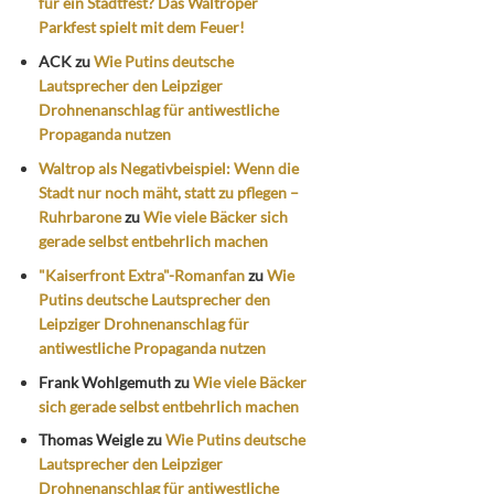
für ein Stadtfest? Das Waltroper
Parkfest spielt mit dem Feuer!
ACK
zu
Wie Putins deutsche
Lautsprecher den Leipziger
Drohnenanschlag für antiwestliche
Propaganda nutzen
Waltrop als Negativbeispiel: Wenn die
Stadt nur noch mäht, statt zu pflegen –
Ruhrbarone
zu
Wie viele Bäcker sich
gerade selbst entbehrlich machen
"Kaiserfront Extra"-Romanfan
zu
Wie
Putins deutsche Lautsprecher den
Leipziger Drohnenanschlag für
antiwestliche Propaganda nutzen
Frank Wohlgemuth
zu
Wie viele Bäcker
sich gerade selbst entbehrlich machen
Thomas Weigle
zu
Wie Putins deutsche
Lautsprecher den Leipziger
Drohnenanschlag für antiwestliche