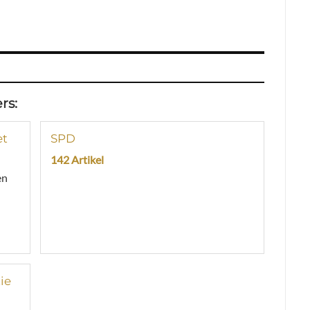
rs:
et
SPD
142 Artikel
en
ie