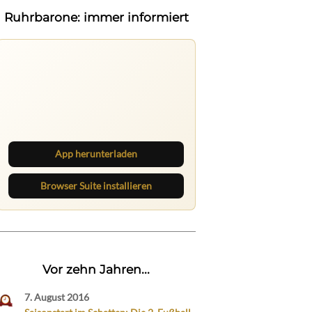
Ruhrbarone: immer informiert
Ruhrbarone: immer informiert
Neue Beiträge, Debatten und
Revierstoff: auf dem Handy mit der
App, am Rechner mit der Browser
Suite.
App herunterladen
Browser Suite installieren
Vor zehn Jahren...
7. August 2016