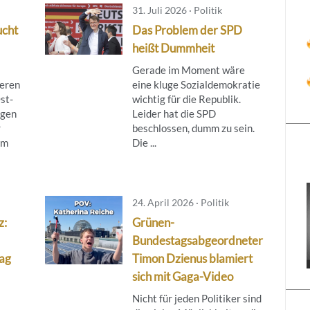
31. Juli 2026 · Politik
ucht
Das Problem der SPD
heißt Dummheit
Gerade im Moment wäre
ieren
eine kluge Sozialdemokratie
st-
wichtig für die Republik.
egen
Leider hat die SPD
r
beschlossen, dumm zu sein.
om
Die ...
24. April 2026 · Politik
z:
Grünen-
Bundestagsabgeordneter
lag
Timon Dzienus blamiert
sich mit Gaga-Video
Nicht für jeden Politiker sind