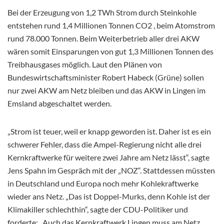
Bei der Erzeugung von 1,2 TWh Strom durch Steinkohle
entstehen rund 1,4 Millionen Tonnen CO2 , beim Atomstrom
rund 78.000 Tonnen. Beim Weiterbetrieb aller drei AKW
wären somit Einsparungen von gut 1,3 Millionen Tonnen des
Treibhausgases möglich. Laut den Plänen von
Bundeswirtschaftsminister Robert Habeck (Grüne) sollen
nur zwei AKW am Netz bleiben und das AKW in Lingen im
Emsland abgeschaltet werden.
„Strom ist teuer, weil er knapp geworden ist. Daher ist es ein
schwerer Fehler, dass die Ampel-Regierung nicht alle drei
Kernkraftwerke für weitere zwei Jahre am Netz lässt“, sagte
Jens Spahn im Gespräch mit der „NOZ“. Stattdessen müssten
in Deutschland und Europa noch mehr Kohlekraftwerke
wieder ans Netz. „Das ist Doppel-Murks, denn Kohle ist der
Klimakiller schlechthin“, sagte der CDU-Politiker und
forderte: „Auch das Kernkraftwerk Lingen muss am Netz