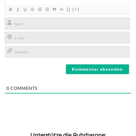
{}
[+]
Name*
E-
Mail*
Webseite
0
COMMENTS
Unterstütze die Ruhrbarone: