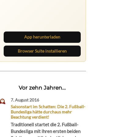
Ruhrbarone auf allen Geräten
Lies unterwegs weiter, speichere
Beiträge und behalte neue Texte
direkt im Browser im Blick.
App herunterladen
Browser Suite installieren
Vor zehn Jahren...
7. August 2016
Saisonstart im Schatten: Die 2. Fußball-
Bundesliga hätte durchaus mehr
Beachtung verdient!
Traditionell startet die 2. Fußball-
Bundesliga mit ihren ersten beiden