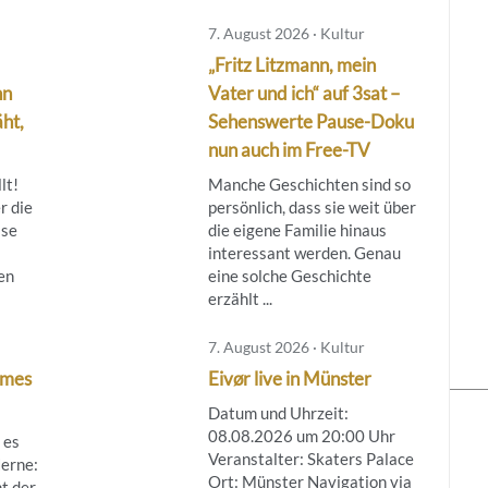
7. August 2026 · Kultur
„Fritz Litzmann, mein
nn
Vater und ich“ auf 3sat –
ht,
Sehenswerte Pause-Doku
nun auch im Free-TV
lt!
Manche Geschichten sind so
r die
persönlich, dass sie weit über
ise
die eigene Familie hinaus
interessant werden. Genau
en
eine solche Geschichte
erzählt ...
7. August 2026 · Kultur
rmes
Eivør live in Münster
Datum und Uhrzeit:
08.08.2026 um 20:00 Uhr
 es
Veranstalter: Skaters Palace
Herne:
Ort: Münster Navigation via
t der