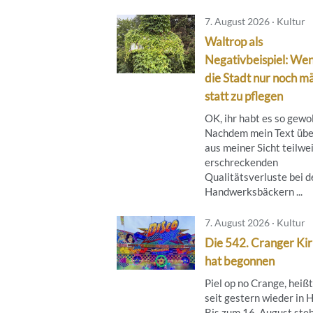
7. August 2026 · Kultur
Waltrop als
Negativbeispiel: We
die Stadt nur noch mä
statt zu pflegen
OK, ihr habt es so gewol
Nachdem mein Text übe
aus meiner Sicht teilwe
erschreckenden
Qualitätsverluste bei d
Handwerksbäckern ...
7. August 2026 · Kultur
Die 542. Cranger Ki
hat begonnen
Piel op no Crange, heißt
seit gestern wieder in 
Bis zum 16. August steh